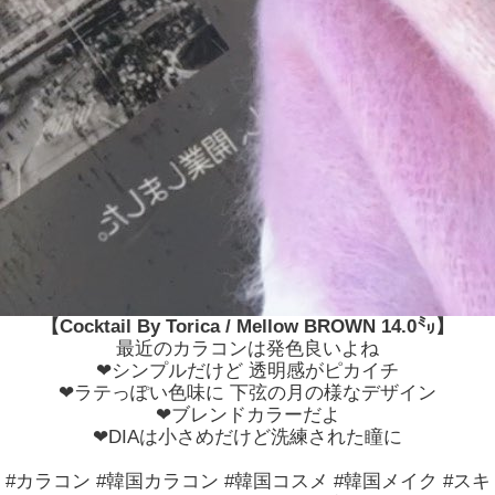
【Cocktail By Torica / Mellow BROWN 14.0㍉】
最近のカラコンは発色良いよね
❤シンプルだけど 透明感がピカイチ
❤ラテっぽい色味に 下弦の月の様なデザイン
❤ブレンドカラーだよ
❤DIAは小さめだけど洗練された瞳に
#カラコン #韓国カラコン #韓国コスメ #韓国メイク #スキ