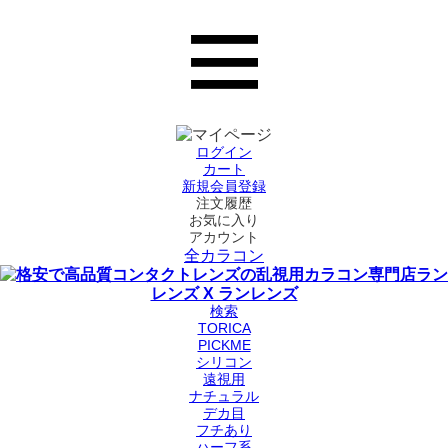
ログイン
カート
新規会員登録
注文履歴
お気に入り
アカウント
全カラコン
検索
TORICA
PICKME
シリコン
遠視用
ナチュラル
デカ目
フチあり
ハーフ系