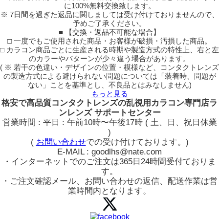
に100%無料交換致します。
※ 7日間を過ぎた返品に関しましては受け付けておりませんので、
予めご了承ください。
■ 【交換・返品不可能な場合】
□ 一度でもご使用された商品・お客様が破損・汚損した商品。
□ カラコン商品ごとに生産される時期や製造方式の特性上、右と左
のカラーやパターンが少々違う場合があります。
( ※ 若干の色違い・デザインの位置・模様など、コンタクトレンズ
の製造方式による避けられない問題については「装着時、問題が
ない」ことを基準とし、不良品とはみなしません)
もっと見る
格安で高品質コンタクトレンズの乱視用カラコン専門店ラ
ンレンズ サポートセンター
営業時間 : 平日 : 午前10時〜午後17時 ( 土、日、祝日休業
)
(
お問い合わせ
での受け付けております。)
E-MAIL : goodlhs@nate.com
・インターネットでのご注文は365日24時間受付ておりま
す。
・ご注文確認メール、お問い合わせの返信、配送作業は営
業時間内となります。