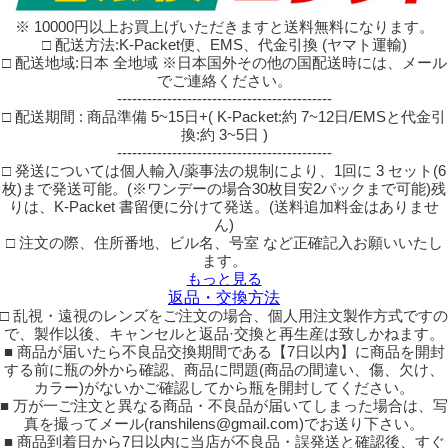
※ 10000円以上お買上げいただきますと送料無料になります。
□ 配送方法:K-Packet便、EMS、代金引換 (ヤマト運輸)
□ 配送地域:日本 全地域 ※日本国外その他の国配送時には、メール
でご連絡ください。
-------------------------------------------
□ 配送期間 : 商品準備 5~15日+( K-Packet:約 7~12日/EMSと代金引
換:約 3~5日 )
-------------------------------------------
□ 発送については個人輸入/薬事法の規制により、1回に 3 セット(6
枚)まで発送可能。(※ワンデーの場合30枚目安2パックまで可能)残
りは、K-Packet 書留便に分けて発送。(送料追加料金はありませ
ん)
□ 注文の際、住所番地、ビル名、号室 など正確記入お願いいたし
ます。
もっと見る
返品・交換方法
□ 乱視・遠視のレンズをご注文の場合、個人用注文製作方式ですの
で、製作以後、キャンセルと返品·交換と再生産は致しかねます。
■ 商品が届いたら不良品交換期間である【7日以内】に商品を開封
する前に瓶の外から確認、商品に問題(商品の間違い、傷、欠け、
カラー)がないかご確認してから瓶を開封してください。
■ 万が一ご注文と異なる商品・不良品が届いてしまった場合は、写
真を撮ってメール(ranshilens@gmail.com)でお送り下さい。
■ 商品到着日から7日以内に当店が不良品・誤発送と確認後、すぐ