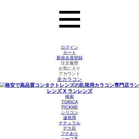
ログイン
カート
新規会員登録
注文履歴
お気に入り
アカウント
全カラコン
検索
TORICA
PICKME
シリコン
遠視用
ナチュラル
デカ目
フチあり
ハーフ系