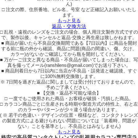
ん)
□ 注文の際、住所番地、ビル名、号室 など正確記入お願いいたし
ます。
もっと見る
返品・交換方法
□ 乱視・遠視のレンズをご注文の場合、個人用注文製作方式ですの
で、製作以後、キャンセルと返品·交換と再生産は致しかねます。
■ 商品が届いたら不良品交換期間である【7日以内】に商品を開封
する前に瓶の外から確認、商品に問題(商品の間違い、傷、欠け、
カラー)がないかご確認してから瓶を開封してください。
■ 万が一ご注文と異なる商品・不良品が届いてしまった場合は、写
真を撮ってメール(ranshilens@gmail.com)でお送り下さい。
■ 商品到着日から7日以内に当店が不良品・誤発送と確認後、すぐ
に100%無料交換致します。
※ 7日間を過ぎた返品に関しましては受け付けておりませんので、
予めご了承ください。
■ 【交換・返品不可能な場合】
□ 一度でもご使用された商品・お客様が破損・汚損した商品。
□ カラコン商品ごとに生産される時期や製造方式の特性上、右と左
のカラーやパターンが少々違う場合があります。
( ※ 若干の色違い・デザインの位置・模様など、コンタクトレンズ
の製造方式による避けられない問題については「装着時、問題が
ない」ことを基準とし、不良品とはみなしません)
もっと見る
格安で高品質コンタクトレンズの乱視用カラコン専門店ラ