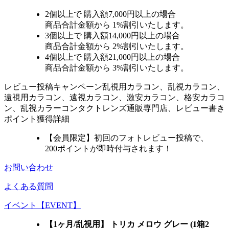
2個
以上で 購入額
7,000円以上
の場合
商品合計金額から
1%
割引いたします。
3個
以上で 購入額
14,000円以上
の場合
商品合計金額から
2%
割引いたします。
4個
以上で 購入額
21,000円以上
の場合
商品合計金額から
3%
割引いたします。
レビュー
投稿キャンペーン
乱視用カラコン、乱視カラコン、
遠視用カラコン、遠視カラコン、激安カラコン、格安カラコ
ン、乱視カラーコンタクトレンズ通販専門店、レビュー書き
ポイント獲得詳細
【会員限定】初回
のフォトレビュー投稿で、
200ポイント
が
即時
付与されます！
お問い合わせ
よくある質問
イベント【EVENT】
【1ヶ月/乱視用】 トリカ メロウ グレー (1箱2