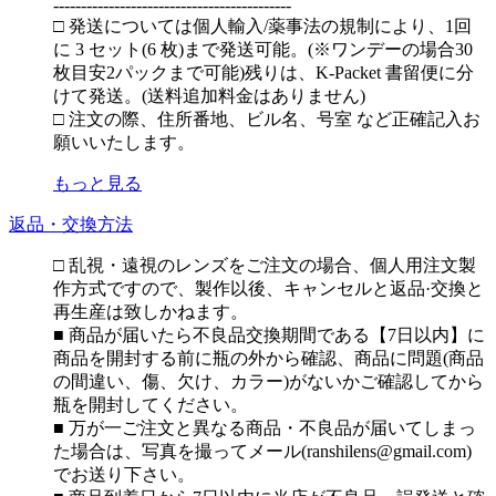
-------------------------------------------
□ 発送については個人輸入/薬事法の規制により、1回
に 3 セット(6 枚)まで発送可能。(※ワンデーの場合30
枚目安2パックまで可能)残りは、K-Packet 書留便に分
けて発送。(送料追加料金はありません)
□ 注文の際、住所番地、ビル名、号室 など正確記入お
願いいたします。
もっと見る
返品・交換方法
□ 乱視・遠視のレンズをご注文の場合、個人用注文製
作方式ですので、製作以後、キャンセルと返品·交換と
再生産は致しかねます。
■ 商品が届いたら不良品交換期間である【7日以内】に
商品を開封する前に瓶の外から確認、商品に問題(商品
の間違い、傷、欠け、カラー)がないかご確認してから
瓶を開封してください。
■ 万が一ご注文と異なる商品・不良品が届いてしまっ
た場合は、写真を撮ってメール(ranshilens@gmail.com)
でお送り下さい。