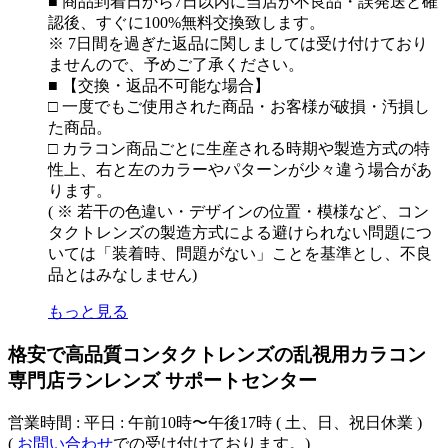
■ 商品到着日から7日以内に当店が不良品・誤発送と確
認後、すぐに100%無料交換致します。
※ 7日間を過ぎた返品に関しましては受け付けており
ませんので、予めご了承ください。
■ 【交換・返品不可能な場合】
□ 一度でもご使用された商品・お客様が破損・汚損し
た商品。
□ カラコン商品ごとに生産される時期や製造方式の特
性上、右と左のカラーやパターンが少々違う場合があ
ります。
( ※ 若干の色違い・デザインの位置・模様など、コン
タクトレンズの製造方式による避けられない問題につ
いては「装着時、問題がない」ことを基準とし、不良
品とはみなしません)
もっと見る
格安で高品質コンタクトレンズの乱視用カラコン
専門店ランレンズ サポートセンター
営業時間 : 平日 : 午前10時〜午後17時 ( 土、日、祝日休業 )
(
お問い合わせ
での受け付けております。)