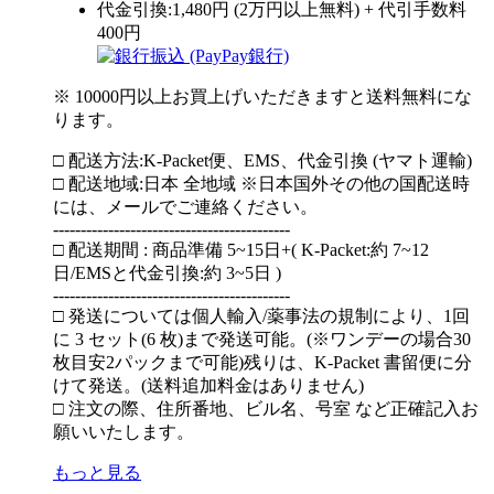
代金引換:1,480円 (2万円以上無料) + 代引手数料
400円
※ 10000円以上お買上げいただきますと送料無料にな
ります。
□ 配送方法:K-Packet便、EMS、代金引換 (ヤマト運輸)
□ 配送地域:日本 全地域 ※日本国外その他の国配送時
には、メールでご連絡ください。
-------------------------------------------
□ 配送期間 : 商品準備 5~15日+( K-Packet:約 7~12
日/EMSと代金引換:約 3~5日 )
-------------------------------------------
□ 発送については個人輸入/薬事法の規制により、1回
に 3 セット(6 枚)まで発送可能。(※ワンデーの場合30
枚目安2パックまで可能)残りは、K-Packet 書留便に分
けて発送。(送料追加料金はありません)
□ 注文の際、住所番地、ビル名、号室 など正確記入お
願いいたします。
もっと見る