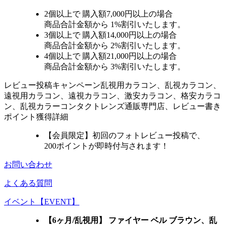
2個
以上で 購入額
7,000円以上
の場合
商品合計金額から
1%
割引いたします。
3個
以上で 購入額
14,000円以上
の場合
商品合計金額から
2%
割引いたします。
4個
以上で 購入額
21,000円以上
の場合
商品合計金額から
3%
割引いたします。
レビュー
投稿キャンペーン
乱視用カラコン、乱視カラコン、
遠視用カラコン、遠視カラコン、激安カラコン、格安カラコ
ン、乱視カラーコンタクトレンズ通販専門店、レビュー書き
ポイント獲得詳細
【会員限定】初回
のフォトレビュー投稿で、
200ポイント
が
即時
付与されます！
お問い合わせ
よくある質問
イベント【EVENT】
【6ヶ月/乱視用】 ファイヤー ベル ブラウン、乱