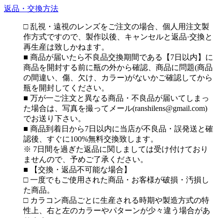
返品・交換方法
□ 乱視・遠視のレンズをご注文の場合、個人用注文製
作方式ですので、製作以後、キャンセルと返品·交換と
再生産は致しかねます。
■ 商品が届いたら不良品交換期間である【7日以内】に
商品を開封する前に瓶の外から確認、商品に問題(商品
の間違い、傷、欠け、カラー)がないかご確認してから
瓶を開封してください。
■ 万が一ご注文と異なる商品・不良品が届いてしまっ
た場合は、写真を撮ってメール(ranshilens@gmail.com)
でお送り下さい。
■ 商品到着日から7日以内に当店が不良品・誤発送と確
認後、すぐに100%無料交換致します。
※ 7日間を過ぎた返品に関しましては受け付けており
ませんので、予めご了承ください。
■ 【交換・返品不可能な場合】
□ 一度でもご使用された商品・お客様が破損・汚損し
た商品。
□ カラコン商品ごとに生産される時期や製造方式の特
性上、右と左のカラーやパターンが少々違う場合があ