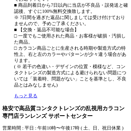
■ 商品到着日から7日以内に当店が不良品・誤発送と確
認後、すぐに100%無料交換致します。
※ 7日間を過ぎた返品に関しましては受け付けており
ませんので、予めご了承ください。
■ 【交換・返品不可能な場合】
□ 一度でもご使用された商品・お客様が破損・汚損し
た商品。
□ カラコン商品ごとに生産される時期や製造方式の特
性上、右と左のカラーやパターンが少々違う場合があ
ります。
( ※ 若干の色違い・デザインの位置・模様など、コン
タクトレンズの製造方式による避けられない問題につ
いては「装着時、問題がない」ことを基準とし、不良
品とはみなしません)
もっと見る
格安で高品質コンタクトレンズの乱視用カラコン
専門店ランレンズ サポートセンター
営業時間 : 平日 : 午前10時〜午後17時 ( 土、日、祝日休業 )