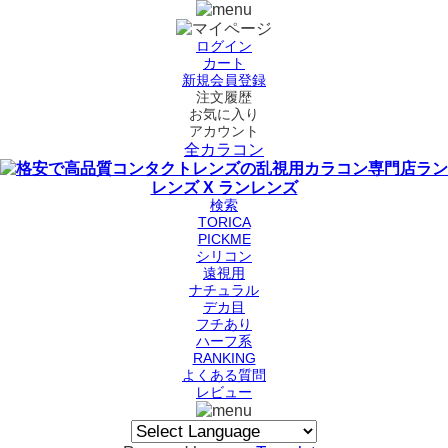
ログイン
カート
新規会員登録
注文履歴
お気に入り
アカウント
全カラコン
検索
TORICA
PICKME
シリコン
遠視用
ナチュラル
デカ目
フチあり
ハーフ系
RANKING
よくある質問
レビュー