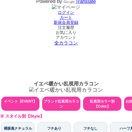
Powered by
Translate
ログイン
カート
新規会員登録
注文履歴
お気に入り
アカウント
全カラコン
イエベ暖かい乱視用カラコン
イベント【EVENT】
ブランド乱視用カラコ
乱視用カラー別
お
ン
【Color】
※ スタイル別【Style】
裸眼風ナチュラル
フチあり
フチなし
ハーフ