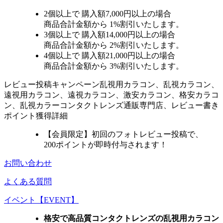
2個
以上で 購入額
7,000円以上
の場合
商品合計金額から
1%
割引いたします。
3個
以上で 購入額
14,000円以上
の場合
商品合計金額から
2%
割引いたします。
4個
以上で 購入額
21,000円以上
の場合
商品合計金額から
3%
割引いたします。
レビュー
投稿キャンペーン
乱視用カラコン、乱視カラコン、
遠視用カラコン、遠視カラコン、激安カラコン、格安カラコ
ン、乱視カラーコンタクトレンズ通販専門店、レビュー書き
ポイント獲得詳細
【会員限定】初回
のフォトレビュー投稿で、
200ポイント
が
即時
付与されます！
お問い合わせ
よくある質問
イベント【EVENT】
格安で高品質コンタクトレンズの乱視用カラコン