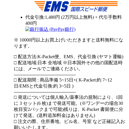
代金引換:1,480円 (2万円以上無料) + 代引手数料
400円
※ 10000円以上お買上げいただきますと送料無料にな
ります。
□ 配送方法:K-Packet便、EMS、代金引換 (ヤマト運輸)
□ 配送地域:日本 全地域 ※日本国外その他の国配送時
には、メールでご連絡ください。
-------------------------------------------
□ 配送期間 : 商品準備 5~15日+( K-Packet:約 7~12
日/EMSと代金引換:約 3~5日 )
-------------------------------------------
□ 発送については個人輸入/薬事法の規制により、1回
に 3 セット(6 枚)まで発送可能。(※ワンデーの場合30
枚目安2パックまで可能)残りは、K-Packet 書留便に分
けて発送。(送料追加料金はありません)
□ 注文の際、住所番地、ビル名、号室 など正確記入お
願いいたします。