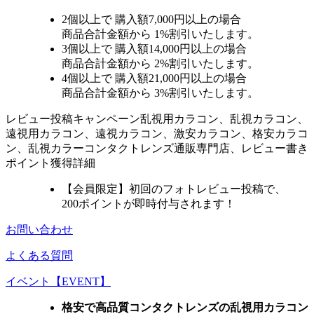
2個
以上で 購入額
7,000円以上
の場合
商品合計金額から
1%
割引いたします。
3個
以上で 購入額
14,000円以上
の場合
商品合計金額から
2%
割引いたします。
4個
以上で 購入額
21,000円以上
の場合
商品合計金額から
3%
割引いたします。
レビュー
投稿キャンペーン
乱視用カラコン、乱視カラコン、
遠視用カラコン、遠視カラコン、激安カラコン、格安カラコ
ン、乱視カラーコンタクトレンズ通販専門店、レビュー書き
ポイント獲得詳細
【会員限定】初回
のフォトレビュー投稿で、
200ポイント
が
即時
付与されます！
お問い合わせ
よくある質問
イベント【EVENT】
格安で高品質コンタクトレンズの乱視用カラコン