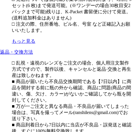
セット(6 枚)まで発送可能。(※ワンデーの場合30枚目安2
パックまで可能)残りは、K-Packet 書留便に分けて発送。
(送料追加料金はありません)
□ 注文の際、住所番地、ビル名、号室 など正確記入お願
いいたします。
もっと見る
返品・交換方法
□ 乱視・遠視のレンズをご注文の場合、個人用注文製作
方式ですので、製作以後、キャンセルと返品·交換と再生
産は致しかねます。
■ 商品が届いたら不良品交換期間である【7日以内】に商
品を開封する前に瓶の外から確認、商品に問題(商品の間
違い、傷、欠け、カラー)がないかご確認してから瓶を開
封してください。
■ 万が一ご注文と異なる商品・不良品が届いてしまった
場合は、写真を撮ってメール(ranshilens@gmail.com)でお
送り下さい。
■ 商品到着日から7日以内に当店が不良品・誤発送と確認
後、すぐに100%無料交換致します。