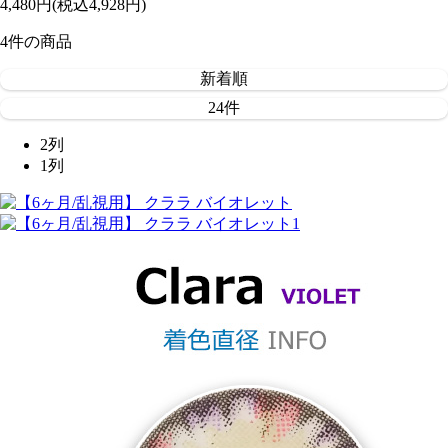
4,480円
(税込4,928円)
4
件
の商品
新着順
24件
2列
1列