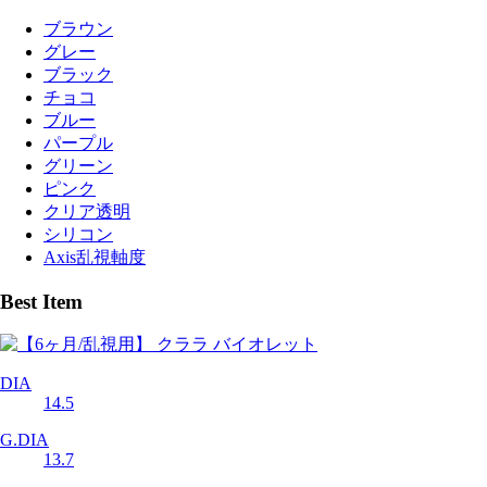
ブラウン
グレー
ブラック
チョコ
ブルー
パープル
グリーン
ピンク
クリア透明
シリコン
Axis乱視軸度
Best Item
DIA
14.5
G.DIA
13.7