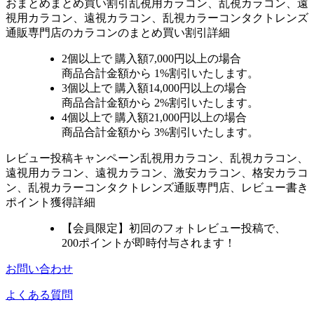
おまとめ
まとめ買い割引
乱視用カラコン、乱視カラコン、遠
視用カラコン、遠視カラコン、乱視カラーコンタクトレンズ
通販専門店のカラコンのまとめ買い割引詳細
2個
以上で 購入額
7,000円以上
の場合
商品合計金額から
1%
割引いたします。
3個
以上で 購入額
14,000円以上
の場合
商品合計金額から
2%
割引いたします。
4個
以上で 購入額
21,000円以上
の場合
商品合計金額から
3%
割引いたします。
レビュー
投稿キャンペーン
乱視用カラコン、乱視カラコン、
遠視用カラコン、遠視カラコン、激安カラコン、格安カラコ
ン、乱視カラーコンタクトレンズ通販専門店、レビュー書き
ポイント獲得詳細
【会員限定】初回
のフォトレビュー投稿で、
200ポイント
が
即時
付与されます！
お問い合わせ
よくある質問