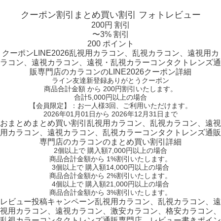
クーポン割引
まとめ買い割引
フォトレビュー
200円 割引
〜3% 割引
200 ポイント
クーポン
LINE2026
乱視用カラコン、乱視カラコン、遠視用カ
ラコン、遠視カラコン、遠視・乱視カラーコンタクトレンズ通
販専門店のカラコンのLINE2026クーポン詳細
ライン友達新登録ありがとうクーポン
商品合計金額 から 200円割引
いたします。
合計5,000円以上
の場合
【会員限定】：お一人様
3回
、ご利用いただけます。
2026年01月01日から 2026年12月31日まで
おまとめ
まとめ買い割引
乱視用カラコン、乱視カラコン、遠視
用カラコン、遠視カラコン、乱視カラーコンタクトレンズ通販
専門店のカラコンのまとめ買い割引詳細
2個
以上で 購入額
7,000円以上
の場合
商品合計金額から
1%
割引いたします。
3個
以上で 購入額
14,000円以上
の場合
商品合計金額から
2%
割引いたします。
4個
以上で 購入額
21,000円以上
の場合
商品合計金額から
3%
割引いたします。
レビュー
投稿キャンペーン
乱視用カラコン、乱視カラコン、遠
視用カラコン、遠視カラコン、激安カラコン、格安カラコン、
乱視カラーコンタクトレンズ通販専門店、レビュー書きポイン