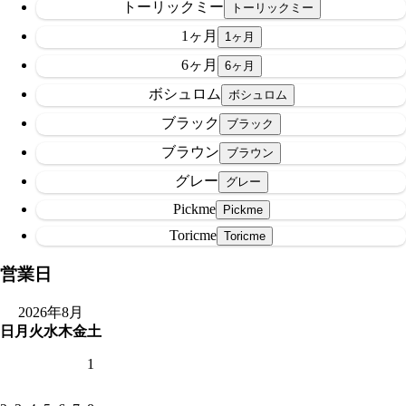
トーリックミー
1ヶ月
6ヶ月
ボシュロム
ブラック
ブラウン
グレー
Pickme
Toricme
営業日
2026年8月
日
月
火
水
木
金
土
1