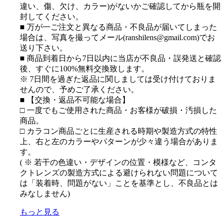
違い、傷、欠け、カラー)がないかご確認してから瓶を開
封してください。
■ 万が一ご注文と異なる商品・不良品が届いてしまった
場合は、写真を撮ってメール(ranshilens@gmail.com)でお
送り下さい。
■ 商品到着日から7日以内に当店が不良品・誤発送と確認
後、すぐに100%無料交換致します。
※ 7日間を過ぎた返品に関しましては受け付けておりま
せんので、予めご了承ください。
■ 【交換・返品不可能な場合】
□ 一度でもご使用された商品・お客様が破損・汚損した
商品。
□ カラコン商品ごとに生産される時期や製造方式の特性
上、右と左のカラーやパターンが少々違う場合がありま
す。
( ※ 若干の色違い・デザインの位置・模様など、コンタ
クトレンズの製造方式による避けられない問題について
は「装着時、問題がない」ことを基準とし、不良品とは
みなしません)
もっと見る