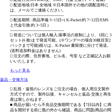
□ 配送地域:日本 全地域 ※日本国外その他の国配送時に
は、メールでご連絡ください。
-------------------------------------------
□ 配送期間 : 商品準備 5~15日+( K-Packet:約 7~12日/EMS
と代金引換:約 3~5日 )
-------------------------------------------
□ 発送については個人輸入/薬事法の規制により、1回に 3
セット(6 枚)まで発送可能。(※ワンデーの場合30枚目安2
パックまで可能)残りは、K-Packet 書留便に分けて発送。
(送料追加料金はありません)
□ 注文の際、住所番地、ビル名、号室 など正確記入お願
いいたします。
もっと見る
返品・交換方法
□ 乱視・遠視のレンズをご注文の場合、個人用注文製作
方式ですので、製作以後、キャンセルと返品·交換と再生
産は致しかねます。
■ 商品が届いたら不良品交換期間である【7日以内】に商
品を開封する前に瓶の外から確認、商品に問題(商品の間