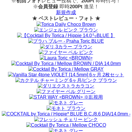
※
初回フォト
レビュー投稿で、
200Pt
即時付与！
※
会員登録
即時
200Pt
進呈！
新規作成
★ ベストレビュー・フォト ★