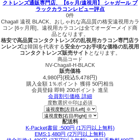
クトレンズ通販専門店、【6ヶ月/遠視用】 シャガール ブ
ラックカラコンレビュー評点
0件
Chagall 遠視 BLACK、おしゃれな高品質の格安遠視用カラ
コン [6ヶ月用]。遠視用カラコンは全てオーダーメイド商
品となります。
格安で高品質コンタクトレンズの乱視用カラコン専門店ラ
ンレンズ
は韓国を代表する
安全かつお手頃な価格の乱視用
コンタクトレンズ販売サイト
となります。
商品コード
NV-Chagall-H-BLACK
販売価格
4,980
円
(税込5,478円)
購入金額
1％ポイント 獲得
50円相当
会員登録 即時
200ポイント
進呈
会員割引価格
詳細
度数選択
※印は必須
配送料
K-Packet書留 :500円 (1万円以上無料)
EMS:1,480円 (2万円以上無料)