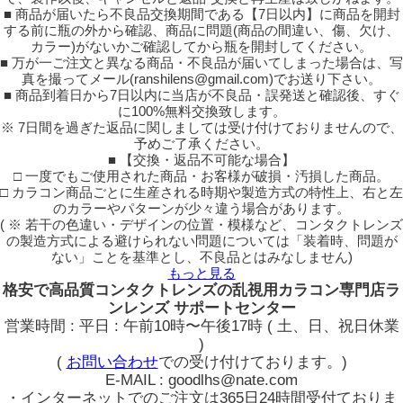
■ 商品が届いたら不良品交換期間である【7日以内】に商品を開封
する前に瓶の外から確認、商品に問題(商品の間違い、傷、欠け、
カラー)がないかご確認してから瓶を開封してください。
■ 万が一ご注文と異なる商品・不良品が届いてしまった場合は、写
真を撮ってメール(ranshilens@gmail.com)でお送り下さい。
■ 商品到着日から7日以内に当店が不良品・誤発送と確認後、すぐ
に100%無料交換致します。
※ 7日間を過ぎた返品に関しましては受け付けておりませんので、
予めご了承ください。
■ 【交換・返品不可能な場合】
□ 一度でもご使用された商品・お客様が破損・汚損した商品。
□ カラコン商品ごとに生産される時期や製造方式の特性上、右と左
のカラーやパターンが少々違う場合があります。
( ※ 若干の色違い・デザインの位置・模様など、コンタクトレンズ
の製造方式による避けられない問題については「装着時、問題が
ない」ことを基準とし、不良品とはみなしません)
もっと見る
格安で高品質コンタクトレンズの乱視用カラコン専門店ラ
ンレンズ サポートセンター
営業時間 : 平日 : 午前10時〜午後17時 ( 土、日、祝日休業
)
(
お問い合わせ
での受け付けております。)
E-MAIL : goodlhs@nate.com
・インターネットでのご注文は365日24時間受付ておりま