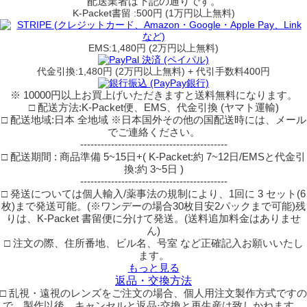
配送業者は下記の通りです。
K-Packet書留 :500円 (1万円以上無料)
EMS:1,480円 (2万円以上無料)
代金引換:1,480円 (2万円以上無料) + 代引手数料400円
※ 10000円以上お買上げいただきますと送料無料になります。
□ 配送方法:K-Packet便、EMS、代金引換 (ヤマト運輸)
□ 配送地域:日本 全地域 ※日本国外その他の国配送時には、メール
でご連絡ください。
-------------------------------------------
□ 配送期間 : 商品準備 5~15日+( K-Packet:約 7~12日/EMSと代金引
換:約 3~5日 )
-------------------------------------------
□ 発送については個人輸入/薬事法の規制により、1回に 3 セット(6
枚)まで発送可能。(※ワンデーの場合30枚目安2パックまで可能)残
りは、K-Packet 書留便に分けて発送。(送料追加料金はありませ
ん)
□ 注文の際、住所番地、ビル名、号室 など正確記入お願いいたし
ます。
もっと見る
返品・交換方法
□ 乱視・遠視のレンズをご注文の場合、個人用注文製作方式ですの
で、製作以後、キャンセルと返品·交換と再生産は致しかねます。