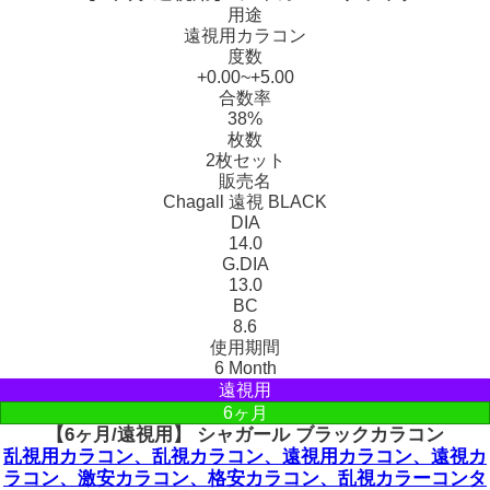
用途
遠視用カラコン
度数
+0.00~+5.00
合数率
38%
枚数
2枚セット
販売名
Chagall 遠視 BLACK
DIA
14.0
G.DIA
13.0
BC
8.6
使用期間
6 Month
遠視用
6ヶ月
【6ヶ月/遠視用】 シャガール ブラックカラコン
乱視用カラコン、乱視カラコン、遠視用カラコン、遠視カ
ラコン、激安カラコン、格安カラコン、乱視カラーコンタ