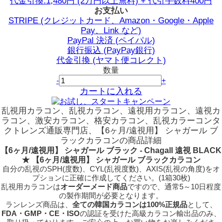
代金引換:1,480円 (2万円以上無料) + 代引手数料400円
お支払い
STRIPE (クレジットカード、Amazon・Google・Apple
Pay、Link など)
PayPal 決済 (ペイパル)
銀行振込 (PayPay銀行)
代金引換 (ヤマト便コレクト)
数量
-
+
カートに入れる
乱視用カラコン、乱視カラコン、遠視用カラコン、遠視カ
ラコン、激安カラコン、格安カラコン、乱視カラーコンタ
クトレンズ通販専門店、【6ヶ月/遠視用】 シャガール ブ
ラックカラコンの商品詳細
【6ヶ月/遠視用】 シャガール ブラック - Chagall 遠視 BLACK
★ 【6ヶ月/遠視用】 シャガール ブラックカラコン
自分の乱視のSPH(度数)、CYL(乱視度数)、AXIS(乱視の角度)をオ
プションに正確に作成してください。(1箱30枚)
乱視用カラコンは
オーダーメード商品
ですので、
通常5～10日程度
の製作期間が必要となります。
ランレンズ商品は、
全ての韓国カラコンは100%正規品
として、
FDA・GMP・CE・ISO
の認証を受けた高級カラコン輸出品のみ、