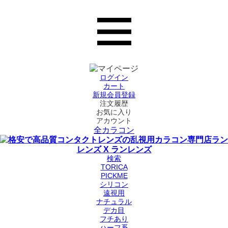
ログイン
カート
新規会員登録
注文履歴
お気に入り
アカウント
全カラコン
検索
TORICA
PICKME
シリコン
遠視用
ナチュラル
デカ目
フチあり
ハーフ系