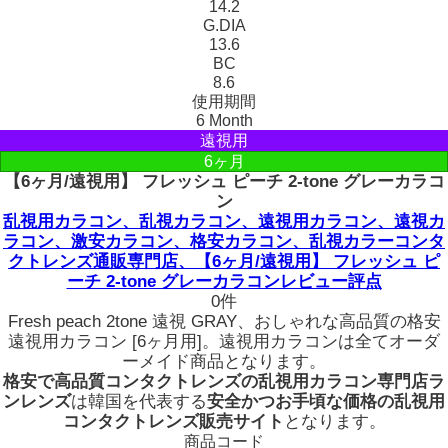
14.2
G.DIA
13.6
BC
8.6
使用期間
6 Month
遠視用
6ヶ月
【6ヶ月/遠視用】 フレッシュ ピーチ 2-tone グレーカラコ
ン
乱視用カラコン、乱視カラコン、遠視用カラコン、遠視カ
ラコン、激安カラコン、格安カラコン、乱視カラーコンタ
クトレンズ通販専門店、【6ヶ月/遠視用】 フレッシュ ピ
ーチ 2-tone グレーカラコンレビュー評点
0件
Fresh peach 2tone 遠視 GRAY、おしゃれな高品質の格安
遠視用カラコン [6ヶ月用]。遠視用カラコンは全てオーダ
ーメイド商品となります。
格安で高品質コンタクトレンズの乱視用カラコン専門店ラ
ンレンズ
は韓国を代表する
安全かつお手頃な価格の乱視用
コンタクトレンズ販売サイト
となります。
商品コード