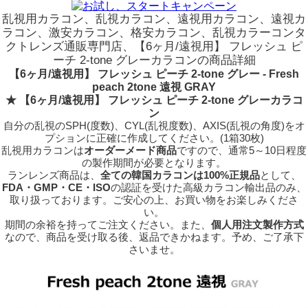
乱視用カラコン、乱視カラコン、遠視用カラコン、遠視カ
ラコン、激安カラコン、格安カラコン、乱視カラーコンタ
クトレンズ通販専門店、【6ヶ月/遠視用】 フレッシュ ピ
ーチ 2-tone グレーカラコンの商品詳細
【6ヶ月/遠視用】 フレッシュ ピーチ 2-tone グレー - Fresh
peach 2tone 遠視 GRAY
★ 【6ヶ月/遠視用】 フレッシュ ピーチ 2-tone グレーカラコ
ン
自分の乱視のSPH(度数)、CYL(乱視度数)、AXIS(乱視の角度)をオ
プションに正確に作成してください。(1箱30枚)
乱視用カラコンは
オーダーメード商品
ですので、
通常5～10日程度
の製作期間が必要となります。
ランレンズ商品は、
全ての韓国カラコンは100%正規品
として、
FDA・GMP・CE・ISO
の認証を受けた高級カラコン輸出品のみ、
取り扱っております。ご安心の上、お買い物をお楽しみくださ
い。
期間の余裕を持ってご注文ください。また、
個人用注文製作方式
なので、商品を受け取る後、返品できかねます。予め、ご了承下
さいませ。