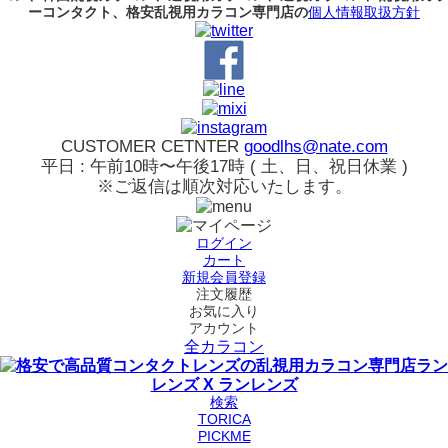
ーコンタクト、格安乱視用カラコン専門店の
個人情報取扱方針
CUSTOMER CETNTER
goodlhs@nate.com
平日 : 午前10時〜午後17時 ( 土、日、祝日休業 )
※ご返信は順次対応いたします。
ログイン
カート
新規会員登録
注文履歴
お気に入り
アカウント
全カラコン
検索
TORICA
PICKME