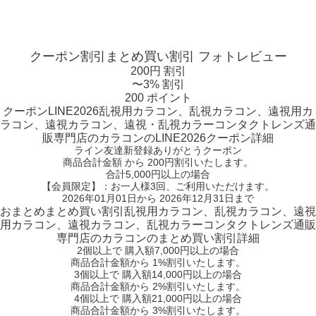
クーポン割引
まとめ買い割引
フォトレビュー
200円 割引
〜3% 割引
200 ポイント
クーポン
LINE2026
乱視用カラコン、乱視カラコン、遠視用カ
ラコン、遠視カラコン、遠視・乱視カラーコンタクトレンズ通
販専門店のカラコンのLINE2026クーポン詳細
ライン友達新登録ありがとうクーポン
商品合計金額 から 200円割引
いたします。
合計5,000円以上
の場合
【会員限定】：お一人様
3回
、ご利用いただけます。
2026年01月01日から 2026年12月31日まで
おまとめ
まとめ買い割引
乱視用カラコン、乱視カラコン、遠視
用カラコン、遠視カラコン、乱視カラーコンタクトレンズ通販
専門店のカラコンのまとめ買い割引詳細
2個
以上で 購入額
7,000円以上
の場合
商品合計金額から
1%
割引いたします。
3個
以上で 購入額
14,000円以上
の場合
商品合計金額から
2%
割引いたします。
4個
以上で 購入額
21,000円以上
の場合
商品合計金額から
3%
割引いたします。