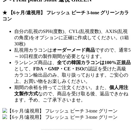
★ 【6ヶ月/遠視用】 フレッシュ ピーチ 3-tone グリーンカラ
コン
自分の乱視のSPH(度数)、CYL(乱視度数)、AXIS(乱視
の角度)をオプションに正確に作成してください。(1箱
30枚)
乱視用カラコンは
オーダーメード商品
ですので、
通常5
～10日程度
の製作期間が必要となります。
ランレンズ商品は、
全ての韓国カラコンは100%正規品
として、
FDA・GMP・CE・ISO
の認証を受けた高級
カラコン輸出品のみ、取り扱っております。ご安心の
上、お買い物をお楽しみください。
期間の余裕を持ってご注文ください。また、
個人用注
文製作方式
なので、商品を受け取る後、返品できかね
ます。予め、ご了承下さいませ。