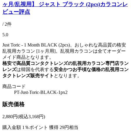
ヶ月/乱視用】 ジャスト ブラック (2pcs)カラコンレ
ビュー評点
/ 2件
5.0
Just Toric - 1 Month BLACK (2pcs)、おしゃれな高品質の格安
乱視用カラコン [1ヶ月用]。乱視用カラコンは全てオーダー
メイド商品となります。
格安で高品質コンタクトレンズの乱視用カラコン専門店ラン
レンズ
は韓国を代表する
安全かつお手頃な価格の乱視用コン
タクトレンズ販売サイト
となります。
商品コード
PT-Just-Toric-BLACK-1px2
販売価格
2,880
円
(税込3,168円)
購入金額
1％ポイント 獲得
29円相当