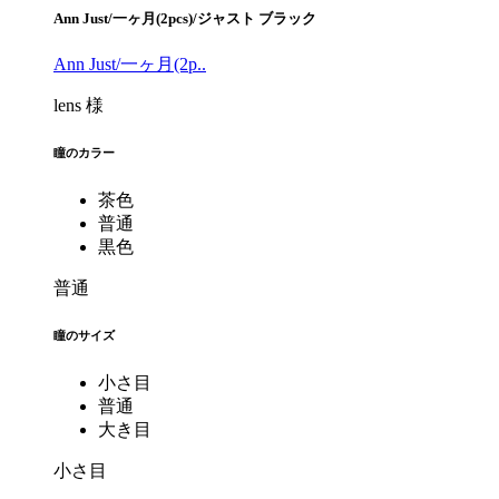
Ann Just/一ヶ月(2pcs)/ジャスト ブラック
Ann Just/一ヶ月(2p..
lens 様
瞳のカラー
茶色
普通
黒色
普通
瞳のサイズ
小さ目
普通
大き目
小さ目