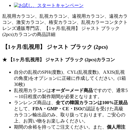
乱視用カラコン、乱視カラコン、遠視用カラコン、遠視カラ
コン、激安カラコン、格安カラコン、乱視カラーコンタクト
レンズ通販専門店、【1ヶ月/乱視用】 ジャスト ブラック
(2pcs)カラコンの商品詳細
【1ヶ月/乱視用】 ジャスト ブラック (2pcs)
★ 【1ヶ月/乱視用】 ジャスト ブラック (2pcs)カラコン
自分の乱視のSPH(度数)、CYL(乱視度数)、AXIS(乱視
の角度)をオプションに正確に作成してください。(1箱
30枚)
乱視用カラコンは
オーダーメード商品
ですので、
通常5
～10日程度
の製作期間が必要となります。
ランレンズ商品は、
全ての韓国カラコンは100%正規品
として、
FDA・GMP・CE・ISO
の認証を受けた高級
カラコン輸出品のみ、取り扱っております。ご安心の
上、お買い物をお楽しみください。
期間の余裕を持ってご注文ください。また、
個人用注