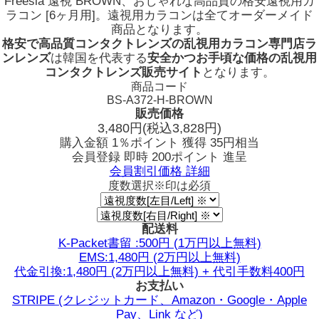
Freesia 遠視 BROWN、おしゃれな高品質の格安遠視用カ
ラコン [6ヶ月用]。遠視用カラコンは全てオーダーメイド
商品となります。
格安で高品質コンタクトレンズの乱視用カラコン専門店ラ
ンレンズ
は韓国を代表する
安全かつお手頃な価格の乱視用
コンタクトレンズ販売サイト
となります。
商品コード
BS-A372-H-BROWN
販売価格
3,480
円
(税込3,828円)
購入金額
1％ポイント 獲得
35円相当
会員登録 即時
200ポイント
進呈
会員割引価格
詳細
度数選択
※印は必須
配送料
K-Packet書留 :500円 (1万円以上無料)
EMS:1,480円 (2万円以上無料)
代金引換:1,480円 (2万円以上無料) + 代引手数料400円
お支払い
STRIPE (クレジットカード、Amazon・Google・Apple
Pay、Link など)