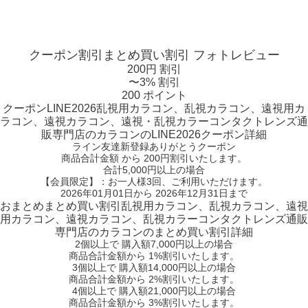
クーポン割引
まとめ買い割引
フォトレビュー
200円 割引
〜3% 割引
200 ポイント
クーポン
LINE2026
乱視用カラコン、乱視カラコン、遠視用カ
ラコン、遠視カラコン、遠視・乱視カラーコンタクトレンズ通
販専門店のカラコンのLINE2026クーポン詳細
ライン友達新登録ありがとうクーポン
商品合計金額 から 200円割引
いたします。
合計5,000円以上
の場合
【会員限定】：お一人様
3回
、ご利用いただけます。
2026年01月01日から 2026年12月31日まで
おまとめ
まとめ買い割引
乱視用カラコン、乱視カラコン、遠視
用カラコン、遠視カラコン、乱視カラーコンタクトレンズ通販
専門店のカラコンのまとめ買い割引詳細
2個
以上で 購入額
7,000円以上
の場合
商品合計金額から
1%
割引いたします。
3個
以上で 購入額
14,000円以上
の場合
商品合計金額から
2%
割引いたします。
4個
以上で 購入額
21,000円以上
の場合
商品合計金額から
3%
割引いたします。