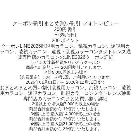
クーポン割引
まとめ買い割引
フォトレビュー
200円 割引
〜3% 割引
200 ポイント
クーポン
LINE2026
乱視用カラコン、乱視カラコン、遠視用カ
ラコン、遠視カラコン、遠視・乱視カラーコンタクトレンズ通
販専門店のカラコンのLINE2026クーポン詳細
ライン友達新登録ありがとうクーポン
商品合計金額 から 200円割引
いたします。
合計5,000円以上
の場合
【会員限定】：お一人様
3回
、ご利用いただけます。
2026年01月01日から 2026年12月31日まで
おまとめ
まとめ買い割引
乱視用カラコン、乱視カラコン、遠視
用カラコン、遠視カラコン、乱視カラーコンタクトレンズ通販
専門店のカラコンのまとめ買い割引詳細
2個
以上で 購入額
7,000円以上
の場合
商品合計金額から
1%
割引いたします。
3個
以上で 購入額
14,000円以上
の場合
商品合計金額から
2%
割引いたします。
4個
以上で 購入額
21,000円以上
の場合
商品合計金額から
3%
割引いたします。