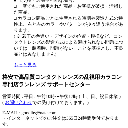
■ 【交換・返品不可能な場合】
□ 一度でもご使用された商品・お客様が破損・汚損し
た商品。
□ カラコン商品ごとに生産される時期や製造方式の特
性上、右と左のカラーやパターンが少々違う場合があ
ります。
( ※ 若干の色違い・デザインの位置・模様など、コン
タクトレンズの製造方式による避けられない問題につ
いては「装着時、問題がない」ことを基準とし、不良
品とはみなしません)
もっと見る
格安で高品質コンタクトレンズの乱視用カラコン
専門店ランレンズ サポートセンター
営業時間 : 平日 : 午前10時〜午後17時 ( 土、日、祝日休業 )
(
お問い合わせ
での受け付けております。)
E-MAIL : goodlhs@nate.com
・インターネットでのご注文は365日24時間受付ておりま
す。