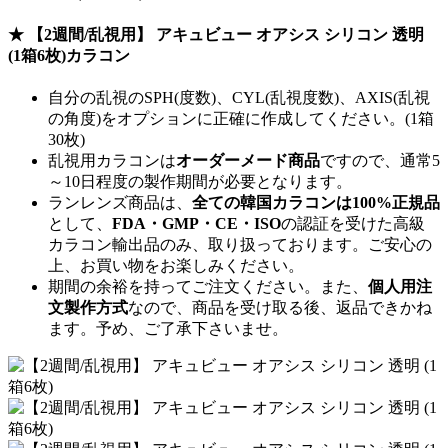
★ 【2週間/乱視用】 アキュビュー オアシス シリコン 透明
(1箱6枚)カラコン
自分の乱視のSPH(度数)、CYL(乱視度数)、AXIS(乱視
の角度)をオプションに正確に作成してください。(1箱
30枚)
乱視用カラコンは
オーダーメード商品
ですので、
通常5
～10日程度
の製作期間が必要となります。
ランレンズ商品は、
全ての韓国カラコンは100%正規品
として、
FDA・GMP・CE・ISO
の認証を受けた高級
カラコン輸出品のみ、取り扱っております。ご安心の
上、お買い物をお楽しみください。
期間の余裕を持ってご注文ください。また、
個人用注
文製作方式
なので、商品を受け取る後、返品できかね
ます。予め、ご了承下さいませ。