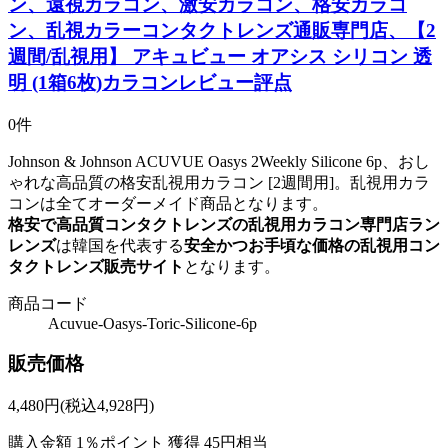
ン、遠視カラコン、激安カラコン、格安カラコ
ン、乱視カラーコンタクトレンズ通販専門店、【2
週間/乱視用】 アキュビュー オアシス シリコン 透
明 (1箱6枚)カラコンレビュー評点
0件
Johnson & Johnson ACUVUE Oasys 2Weekly Silicone 6p、おし
ゃれな高品質の格安乱視用カラコン [2週間用]。乱視用カラ
コンは全てオーダーメイド商品となります。
格安で高品質コンタクトレンズの乱視用カラコン専門店ラン
レンズ
は韓国を代表する
安全かつお手頃な価格の乱視用コン
タクトレンズ販売サイト
となります。
商品コード
Acuvue-Oasys-Toric-Silicone-6p
販売価格
4,480
円
(税込4,928円)
購入金額
1％ポイント 獲得
45円相当