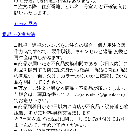
けて発送。(送料追加料金はありません)
□ 注文の際、住所番地、ビル名、号室 など正確記入お
願いいたします。
もっと見る
返品・交換方法
□ 乱視・遠視のレンズをご注文の場合、個人用注文製
作方式ですので、製作以後、キャンセルと返品·交換と
再生産は致しかねます。
■ 商品が届いたら不良品交換期間である【7日以内】に
商品を開封する前に瓶の外から確認、商品に問題(商品
の間違い、傷、欠け、カラー)がないかご確認してから
瓶を開封してください。
■ 万が一ご注文と異なる商品・不良品が届いてしまっ
た場合は、写真を撮ってメール(ranshilens@gmail.com)
でお送り下さい。
■ 商品到着日から7日以内に当店が不良品・誤発送と確
認後、すぐに100%無料交換致します。
※ 7日間を過ぎた返品に関しましては受け付けており
ませんので、予めご了承ください。