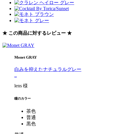
★ この商品に対するレビュー ★
Monet GRAY
白みを抑えたナチュラルグレー
..
lens 様
瞳のカラー
茶色
普通
黒色