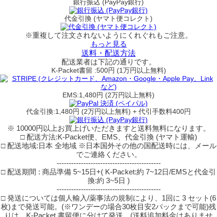
銀行振込 (PayPay銀行)
代金引換 (ヤマト便コレクト)
※重複して注文されないようにくれぐれもご注意。
もっと見る
送料・配送方法
配送業者は下記の通りです。
K-Packet書留 :500円 (1万円以上無料)
EMS:1,480円 (2万円以上無料)
代金引換:1,480円 (2万円以上無料) + 代引手数料400円
※ 10000円以上お買上げいただきますと送料無料になります。
□ 配送方法:K-Packet便、EMS、代金引換 (ヤマト運輸)
□ 配送地域:日本 全地域 ※日本国外その他の国配送時には、メール
でご連絡ください。
-------------------------------------------
□ 配送期間 : 商品準備 5~15日+( K-Packet:約 7~12日/EMSと代金引
換:約 3~5日 )
-------------------------------------------
□ 発送については個人輸入/薬事法の規制により、1回に 3 セット(6
枚)まで発送可能。(※ワンデーの場合30枚目安2パックまで可能)残
りは、K-Packet 書留便に分けて発送。(送料追加料金はありませ