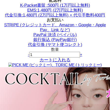
配送料
K-Packet書留 :500円 (1万円以上無料)
EMS:1,480円 (2万円以上無料)
代金引換:1,480円 (2万円以上無料) + 代引手数料400円
お支払い
STRIPE (クレジットカード、Amazon・Google・Apple
Pay、Link など)
PayPal 決済 (ペイパル)
銀行振込 (PayPay銀行)
代金引換 (ヤマト便コレクト)
数量
-
+
カートに入れる