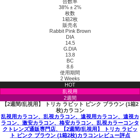
合数率
38% ± 2%
枚数
1箱2枚
販売名
Rabbit Pink Brown
DIA
14.5
G.DIA
13.8
BC
8.6
使用期間
2 Weeks
HOT
乱視用
2週間
【2週間/乱視用】 トリカ ラビット ピンク ブラウン (1箱2
枚)カラコン
乱視用カラコン、乱視カラコン、遠視用カラコン、遠視カ
ラコン、激安カラコン、格安カラコン、乱視カラーコンタ
クトレンズ通販専門店、【2週間/乱視用】 トリカ ラビッ
ト ピンク ブラウン (1箱2枚)カラコンレビュー評点