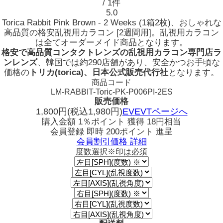
/ 1件
5.0
Torica Rabbit Pink Brown - 2 Weeks (1箱2枚)、おしゃれな
高品質の格安乱視用カラコン [2週間用]。乱視用カラコン
は全てオーダーメイド商品となります。
格安で高品質コンタクトレンズの乱視用カラコン専門店ラ
ンレンズ
、韓国では約290店舗があり、安全かつお手頃な
価格の
トリカ(torica)、日本公式販売代行社
となります。
商品コード
LM-RABBIT-Toric-PK-P006PI-2ES
販売価格
1,800
円
(税込1,980円)
EVEVTページへ
購入金額
1％ポイント 獲得
18円相当
会員登録 即時
200ポイント
進呈
会員割引価格
詳細
度数選択
※印は必須