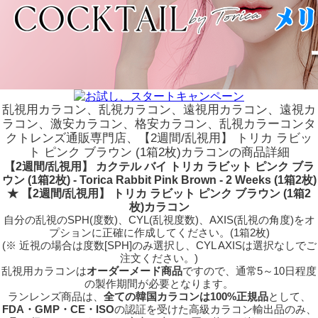
乱視用カラコン、乱視カラコン、遠視用カラコン、遠視カ
ラコン、激安カラコン、格安カラコン、乱視カラーコンタ
クトレンズ通販専門店、【2週間/乱視用】 トリカ ラビッ
ト ピンク ブラウン (1箱2枚)カラコンの商品詳細
【2週間/乱視用】 カクテル バイ トリカ ラビット ピンク ブラ
ウン (1箱2枚) - Torica Rabbit Pink Brown - 2 Weeks (1箱2枚)
★ 【2週間/乱視用】 トリカ ラビット ピンク ブラウン (1箱2
枚)カラコン
自分の乱視のSPH(度数)、CYL(乱視度数)、AXIS(乱視の角度)をオ
プションに正確に作成してください。(1箱2枚)
(※ 近視の場合は度数[SPH]のみ選択し、CYL AXISは選択なしでご
注文ください。)
乱視用カラコンは
オーダーメード商品
ですので、
通常5～10日程度
の製作期間が必要となります。
ランレンズ商品は、
全ての韓国カラコンは100%正規品
として、
FDA・GMP・CE・ISO
の認証を受けた高級カラコン輸出品のみ、