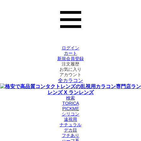
ログイン
カート
新規会員登録
注文履歴
お気に入り
アカウント
全カラコン
検索
TORICA
PICKME
シリコン
遠視用
ナチュラル
デカ目
フチあり
ハーフ系