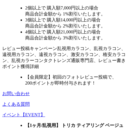
2個
以上で 購入額
7,000円以上
の場合
商品合計金額から
1%
割引いたします。
3個
以上で 購入額
14,000円以上
の場合
商品合計金額から
2%
割引いたします。
4個
以上で 購入額
21,000円以上
の場合
商品合計金額から
3%
割引いたします。
レビュー
投稿キャンペーン
乱視用カラコン、乱視カラコン、
遠視用カラコン、遠視カラコン、激安カラコン、格安カラコ
ン、乱視カラーコンタクトレンズ通販専門店、レビュー書き
ポイント獲得詳細
【会員限定】初回
のフォトレビュー投稿で、
200ポイント
が
即時
付与されます！
お問い合わせ
よくある質問
イベント【EVENT】
【1ヶ月/乱視用】 トリカ ティアリング ベージュ