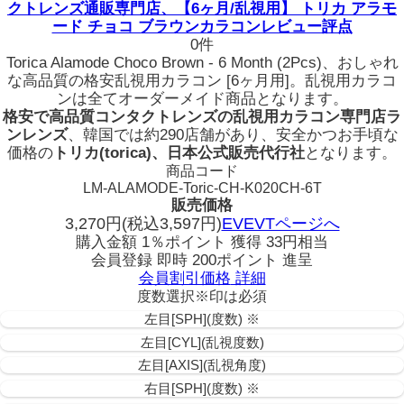
クトレンズ通販専門店、【6ヶ月/乱視用】 トリカ アラモ
ード チョコ ブラウンカラコンレビュー評点
0件
Torica Alamode Choco Brown - 6 Month (2Pcs)、おしゃれ
な高品質の格安乱視用カラコン [6ヶ月用]。乱視用カラコ
ンは全てオーダーメイド商品となります。
格安で高品質コンタクトレンズの乱視用カラコン専門店ラ
ンレンズ
、韓国では約290店舗があり、安全かつお手頃な
価格の
トリカ(torica)、日本公式販売代行社
となります。
商品コード
LM-ALAMODE-Toric-CH-K020CH-6T
販売価格
3,270
円
(税込3,597円)
EVEVTページへ
購入金額
1％ポイント 獲得
33円相当
会員登録 即時
200ポイント
進呈
会員割引価格
詳細
度数選択
※印は必須
左目[SPH](度数) ※
左目[CYL](乱視度数)
左目[AXIS](乱視角度)
右目[SPH](度数) ※