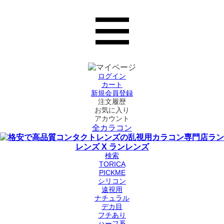
ログイン
カート
新規会員登録
注文履歴
お気に入り
アカウント
全カラコン
検索
TORICA
PICKME
シリコン
遠視用
ナチュラル
デカ目
フチあり
ハーフ系