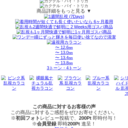
商品詳細をもっと見る ▼
〜 12.6㎜
〜 13.0㎜
〜 13.4㎜
〜 13.8㎜
3トーン・4トーン
この商品に対するお客様の声
この商品に対するご感想をぜひお寄せください。
※
初回フォト
レビュー投稿で、
200Pt
即時付与！
※
会員登録
即時
200Pt
進呈！