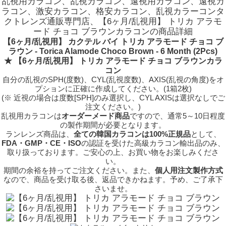
乱視用カラコン、乱視カラコン、遠視用カラコン、遠視カ
ラコン、激安カラコン、格安カラコン、乱視カラーコンタ
クトレンズ通販専門店、【6ヶ月/乱視用】 トリカ アラモ
ード チョコ ブラウンカラコンの商品詳細
【6ヶ月/乱視用】 カクテル バイ トリカ アラモード チョコ ブ
ラウン - Torica Alamode Choco Brown - 6 Month (2Pcs)
★ 【6ヶ月/乱視用】 トリカ アラモード チョコ ブラウンカラ
コン
自分の乱視のSPH(度数)、CYL(乱視度数)、AXIS(乱視の角度)をオ
プションに正確に作成してください。(1箱2枚)
(※ 近視の場合は度数[SPH]のみ選択し、CYL AXISは選択なしでご
注文ください。)
乱視用カラコンは
オーダーメード商品
ですので、
通常5～10日程度
の製作期間が必要となります。
ランレンズ商品は、
全ての韓国カラコンは100%正規品
として、
FDA・GMP・CE・ISO
の認証を受けた高級カラコン輸出品のみ、
取り扱っております。ご安心の上、お買い物をお楽しみくださ
い。
期間の余裕を持ってご注文ください。また、
個人用注文製作方式
なので、商品を受け取る後、返品できかねます。予め、ご了承下
さいませ。