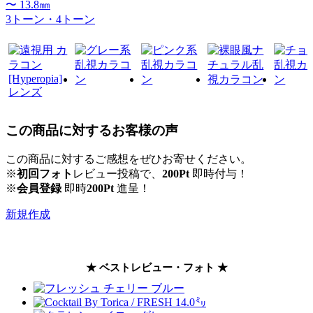
〜 13.8㎜
3トーン・4トーン
この商品に対するお客様の声
この商品に対するご感想をぜひお寄せください。
※
初回フォト
レビュー投稿で、
200Pt
即時付与！
※
会員登録
即時
200Pt
進呈！
新規作成
★ ベストレビュー・フォト ★