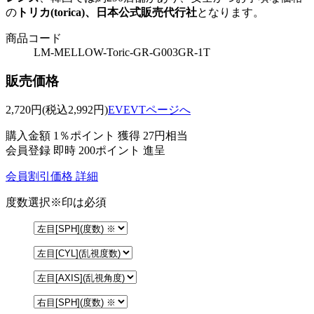
の
トリカ(torica)、日本公式販売代行社
となります。
商品コード
LM-MELLOW-Toric-GR-G003GR-1T
販売価格
2,720
円
(税込2,992円)
EVEVTページへ
購入金額
1％ポイント 獲得
27円相当
会員登録 即時
200ポイント
進呈
会員割引価格
詳細
度数選択
※印は必須