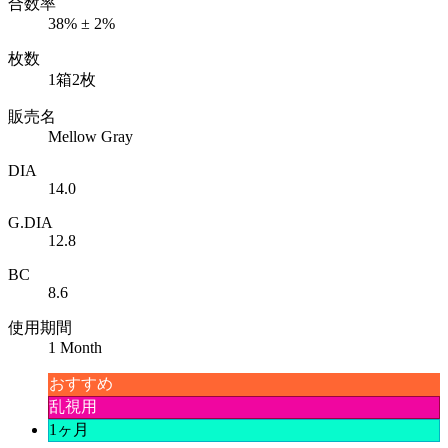
合数率
38% ± 2%
枚数
1箱2枚
販売名
Mellow Gray
DIA
14.0
G.DIA
12.8
BC
8.6
使用期間
1 Month
おすすめ
乱視用
1ヶ月