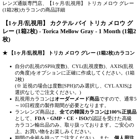
レンズ通販専門店、【1ヶ月/乱視用】 トリカ メロウ グレー
(1箱2枚)カラコンの商品詳細
【1ヶ月/乱視用】 カクテル バイ トリカ メロウ グ
レー (1箱2枚) - Torica Mellow Gray - 1 Month (1箱2
枚)
★ 【1ヶ月/乱視用】 トリカ メロウ グレー (1箱2枚)カラコン
自分の乱視のSPH(度数)、CYL(乱視度数)、AXIS(乱視
の角度)をオプションに正確に作成してください。(1箱
2枚)
(※ 近視の場合は度数[SPH]のみ選択し、CYL AXISは
選択なしでご注文ください。)
乱視用カラコンは
オーダーメード商品
ですので、
通常5
～10日程度
の製作期間が必要となります。
ランレンズ商品は、
全ての韓国カラコンは100%正規品
として、
FDA・GMP・CE・ISO
の認証を受けた高級
カラコン輸出品のみ、取り扱っております。ご安心の
上、お買い物をお楽しみください。
期間の余裕を持ってご注文ください。また、
個人用注