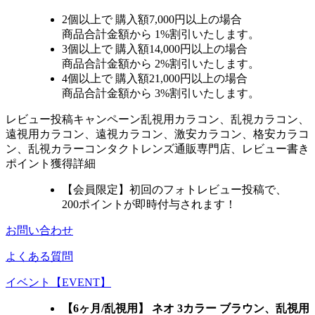
2個
以上で 購入額
7,000円以上
の場合
商品合計金額から
1%
割引いたします。
3個
以上で 購入額
14,000円以上
の場合
商品合計金額から
2%
割引いたします。
4個
以上で 購入額
21,000円以上
の場合
商品合計金額から
3%
割引いたします。
レビュー
投稿キャンペーン
乱視用カラコン、乱視カラコン、
遠視用カラコン、遠視カラコン、激安カラコン、格安カラコ
ン、乱視カラーコンタクトレンズ通販専門店、レビュー書き
ポイント獲得詳細
【会員限定】初回
のフォトレビュー投稿で、
200ポイント
が
即時
付与されます！
お問い合わせ
よくある質問
イベント【EVENT】
【6ヶ月/乱視用】 ネオ 3カラー ブラウン、乱視用