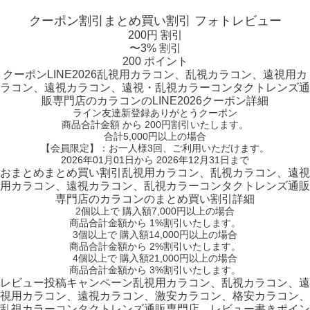
クーポン割引
まとめ買い割引
フォトレビュー
200円 割引
〜3% 割引
200 ポイント
クーポン
LINE2026
乱視用カラコン、乱視カラコン、遠視用カ
ラコン、遠視カラコン、遠視・乱視カラーコンタクトレンズ通
販専門店のカラコンのLINE2026クーポン詳細
ライン友達新登録ありがとうクーポン
商品合計金額 から 200円割引
いたします。
合計5,000円以上
の場合
【会員限定】：お一人様
3回
、ご利用いただけます。
2026年01月01日から 2026年12月31日まで
おまとめ
まとめ買い割引
乱視用カラコン、乱視カラコン、遠視
用カラコン、遠視カラコン、乱視カラーコンタクトレンズ通販
専門店のカラコンのまとめ買い割引詳細
2個
以上で 購入額
7,000円以上
の場合
商品合計金額から
1%
割引いたします。
3個
以上で 購入額
14,000円以上
の場合
商品合計金額から
2%
割引いたします。
4個
以上で 購入額
21,000円以上
の場合
商品合計金額から
3%
割引いたします。
レビュー
投稿キャンペーン
乱視用カラコン、乱視カラコン、遠
視用カラコン、遠視カラコン、激安カラコン、格安カラコン、
乱視カラーコンタクトレンズ通販専門店、レビュー書きポイン