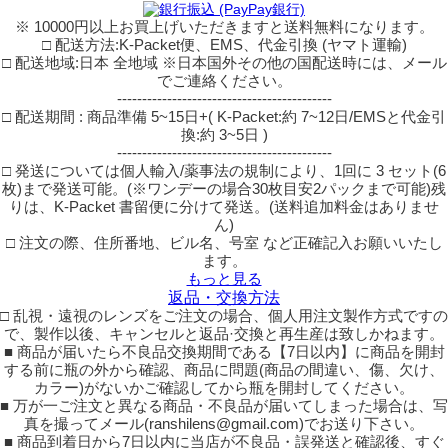
※ 10000円以上お買上げいただきますと送料無料になります。
□ 配送方法:K-Packet便、EMS、代金引換 (ヤマト運輸)
□ 配送地域:日本 全地域 ※日本国外その他の国配送時には、メール
でご連絡ください。
-------------------------------------------
□ 配送期間 : 商品準備 5~15日+( K-Packet:約 7~12日/EMSと代金引
換:約 3~5日 )
-------------------------------------------
□ 発送については個人輸入/薬事法の規制により、1回に 3 セット(6
枚)まで発送可能。(※ワンデーの場合30枚目安2パックまで可能)残
りは、K-Packet 書留便に分けて発送。(送料追加料金はありませ
ん)
□ 注文の際、住所番地、ビル名、号室 など正確記入お願いいたし
ます。
もっと見る
返品・交換方法
□ 乱視・遠視のレンズをご注文の場合、個人用注文製作方式ですの
で、製作以後、キャンセルと返品·交換と再生産は致しかねます。
■ 商品が届いたら不良品交換期間である【7日以内】に商品を開封
する前に瓶の外から確認、商品に問題(商品の間違い、傷、欠け、
カラー)がないかご確認してから瓶を開封してください。
■ 万が一ご注文と異なる商品・不良品が届いてしまった場合は、写
真を撮ってメール(ranshilens@gmail.com)でお送り下さい。
■ 商品到着日から7日以内に当店が不良品・誤発送と確認後、すぐ