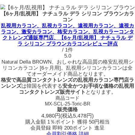
【6ヶ月/乱視用】 ナチュラル デラ シリコン ブラウンカラ
コン
乱視用カラコン、乱視カラコン、遠視用カラコン、遠視カ
ラコン、激安カラコン、格安カラコン、乱視カラーコンタ
クトレンズ通販専門店、【6ヶ月/乱視用】 ナチュラル デ
ラ シリコン ブラウンカラコンレビュー評点
/ 1件
5.0
Natural Della BROWN、おしゃれな高品質の格安乱視用シ
リコンカラコン [6ヶ月用]。乱視用シリコンカラコンは全
てオーダーメイド商品となります。
格安で高品質コンタクトレンズの乱視用カラコン専門店ラ
ンレンズ
は韓国を代表する
安全かつお手頃な価格の乱視用
コンタクトレンズ販売サイト
となります。
商品コード
MX-SCL-25-Toric-BR
販売価格
4,980
円
(税込5,478円)
購入金額
1％ポイント 獲得
50円相当
会員登録 即時
200ポイント
進呈
会員割引価格
詳細