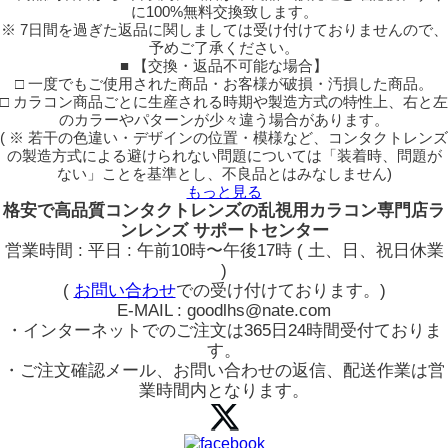
に100%無料交換致します。
※ 7日間を過ぎた返品に関しましては受け付けておりませんので、
予めご了承ください。
■ 【交換・返品不可能な場合】
□ 一度でもご使用された商品・お客様が破損・汚損した商品。
□ カラコン商品ごとに生産される時期や製造方式の特性上、右と左
のカラーやパターンが少々違う場合があります。
( ※ 若干の色違い・デザインの位置・模様など、コンタクトレンズ
の製造方式による避けられない問題については「装着時、問題が
ない」ことを基準とし、不良品とはみなしません)
もっと見る
格安で高品質コンタクトレンズの乱視用カラコン専門店ラ
ンレンズ サポートセンター
営業時間 : 平日 : 午前10時〜午後17時 ( 土、日、祝日休業
)
(
お問い合わせ
での受け付けております。)
E-MAIL : goodlhs@nate.com
・インターネットでのご注文は365日24時間受付ておりま
す。
・ご注文確認メール、お問い合わせの返信、配送作業は営
業時間内となります。