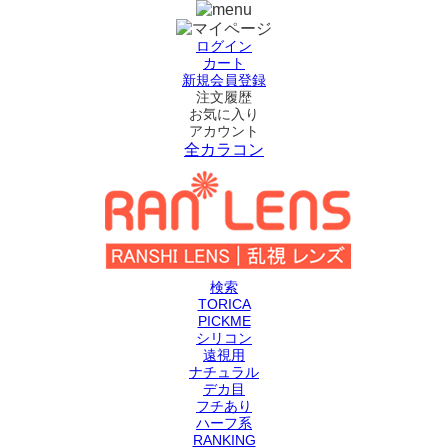
ログイン
カート
新規会員登録
注文履歴
お気に入り
アカウント
全カラコン
検索
TORICA
PICKME
シリコン
遠視用
ナチュラル
デカ目
フチあり
ハーフ系
RANKING