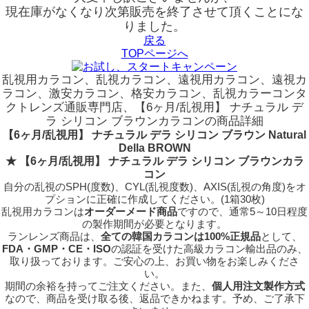
現在庫がなくなり次第販売を終了させて頂くことにな
りました。
戻る
TOPページへ
乱視用カラコン、乱視カラコン、遠視用カラコン、遠視カ
ラコン、激安カラコン、格安カラコン、乱視カラーコンタ
クトレンズ通販専門店、【6ヶ月/乱視用】 ナチュラル デ
ラ シリコン ブラウンカラコンの商品詳細
【6ヶ月/乱視用】 ナチュラル デラ シリコン ブラウン Natural
Della BROWN
★ 【6ヶ月/乱視用】 ナチュラル デラ シリコン ブラウンカラ
コン
自分の乱視のSPH(度数)、CYL(乱視度数)、AXIS(乱視の角度)をオ
プションに正確に作成してください。(1箱30枚)
乱視用カラコンは
オーダーメード商品
ですので、
通常5～10日程度
の製作期間が必要となります。
ランレンズ商品は、
全ての韓国カラコンは100%正規品
として、
FDA・GMP・CE・ISO
の認証を受けた高級カラコン輸出品のみ、
取り扱っております。ご安心の上、お買い物をお楽しみくださ
い。
期間の余裕を持ってご注文ください。また、
個人用注文製作方式
なので、商品を受け取る後、返品できかねます。予め、ご了承下