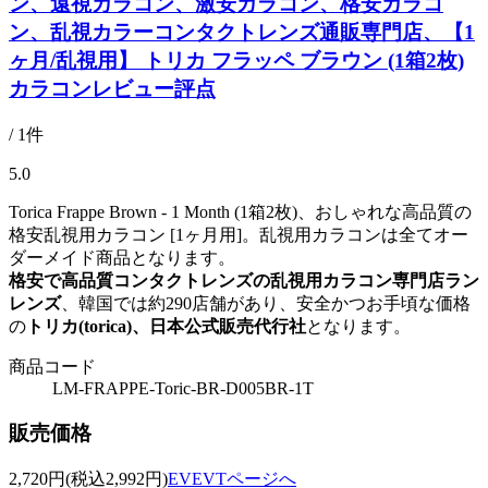
ン、遠視カラコン、激安カラコン、格安カラコ
ン、乱視カラーコンタクトレンズ通販専門店、【1
ヶ月/乱視用】 トリカ フラッペ ブラウン (1箱2枚)
カラコンレビュー評点
/ 1件
5.0
Torica Frappe Brown - 1 Month (1箱2枚)、おしゃれな高品質の
格安乱視用カラコン [1ヶ月用]。乱視用カラコンは全てオー
ダーメイド商品となります。
格安で高品質コンタクトレンズの乱視用カラコン専門店ラン
レンズ
、韓国では約290店舗があり、安全かつお手頃な価格
の
トリカ(torica)、日本公式販売代行社
となります。
商品コード
LM-FRAPPE-Toric-BR-D005BR-1T
販売価格
2,720
円
(税込2,992円)
EVEVTページへ