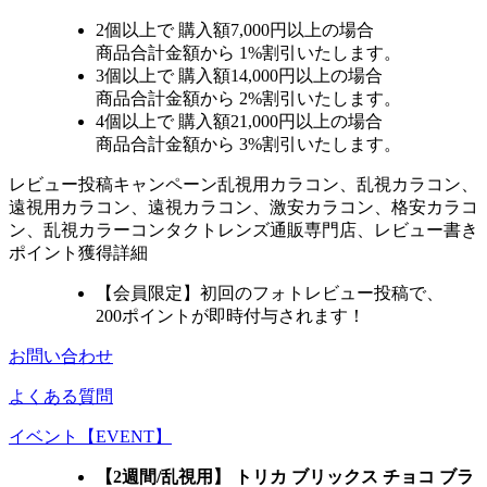
2個
以上で 購入額
7,000円以上
の場合
商品合計金額から
1%
割引いたします。
3個
以上で 購入額
14,000円以上
の場合
商品合計金額から
2%
割引いたします。
4個
以上で 購入額
21,000円以上
の場合
商品合計金額から
3%
割引いたします。
レビュー
投稿キャンペーン
乱視用カラコン、乱視カラコン、
遠視用カラコン、遠視カラコン、激安カラコン、格安カラコ
ン、乱視カラーコンタクトレンズ通販専門店、レビュー書き
ポイント獲得詳細
【会員限定】初回
のフォトレビュー投稿で、
200ポイント
が
即時
付与されます！
お問い合わせ
よくある質問
イベント【EVENT】
【2週間/乱視用】 トリカ ブリックス チョコ ブラ