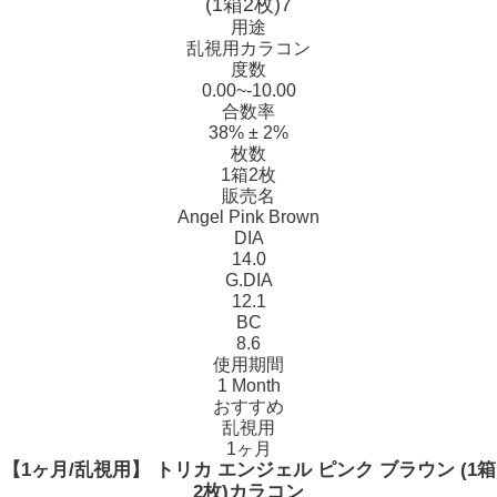
用途
乱視用カラコン
度数
0.00~-10.00
合数率
38% ± 2%
枚数
1箱2枚
販売名
Angel Pink Brown
DIA
14.0
G.DIA
12.1
BC
8.6
使用期間
1 Month
おすすめ
乱視用
1ヶ月
【1ヶ月/乱視用】 トリカ エンジェル ピンク ブラウン (1箱
2枚)カラコン