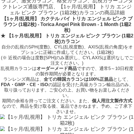
ラコン、激安カラコン、格安カラコン、乱視カラーコンタ
クトレンズ通販専門店、【1ヶ月/乱視用】 トリカ エンジ
ェル ピンク ブラウン (1箱2枚)カラコンの商品詳細
【1ヶ月/乱視用】 カクテル バイ トリカ エンジェル ピンク ブ
ラウン (1箱2枚) - Torica Angel Pink Brown - 1 Month (1箱2
枚)
★ 【1ヶ月/乱視用】 トリカ エンジェル ピンク ブラウン (1箱2
枚)カラコン
自分の乱視のSPH(度数)、CYL(乱視度数)、AXIS(乱視の角度)をオ
プションに正確に作成してください。(1箱2枚)
(※ 近視の場合は度数[SPH]のみ選択し、CYL AXISは選択なしでご
注文ください。)
乱視用カラコンは
オーダーメード商品
ですので、
通常5～10日程度
の製作期間が必要となります。
ランレンズ商品は、
全ての韓国カラコンは100%正規品
として、
FDA・GMP・CE・ISO
の認証を受けた高級カラコン輸出品のみ、
取り扱っております。ご安心の上、お買い物をお楽しみくださ
い。
期間の余裕を持ってご注文ください。また、
個人用注文製作方式
なので、商品を受け取る後、返品できかねます。予め、ご了承下
さいませ。