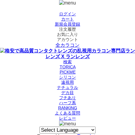
ログイン
カート
新規会員登録
注文履歴
お気に入り
アカウント
全カラコン
検索
TORICA
PICKME
シリコン
遠視用
ナチュラル
デカ目
フチあり
ハーフ系
RANKING
よくある質問
レビュー