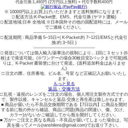
代金引換:1,480円 (2万円以上無料) + 代引手数料400円
※ 10000円以上お買上げいただきますと送料無料になります。
□ 配送方法:K-Packet便、EMS、代金引換 (ヤマト運輸)
□ 配送地域:日本 全地域 ※日本国外その他の国配送時には、メール
でご連絡ください。
-------------------------------------------
□ 配送期間 : 商品準備 5~15日+( K-Packet:約 7~12日/EMSと代金引
換:約 3~5日 )
-------------------------------------------
□ 発送については個人輸入/薬事法の規制により、1回に 3 セット(6
枚)まで発送可能。(※ワンデーの場合30枚目安2パックまで可能)残
りは、K-Packet 書留便に分けて発送。(送料追加料金はありませ
ん)
□ 注文の際、住所番地、ビル名、号室 など正確記入お願いいたし
ます。
もっと見る
返品・交換方法
□ 乱視・遠視のレンズをご注文の場合、個人用注文製作方式ですの
で、製作以後、キャンセルと返品·交換と再生産は致しかねます。
■ 商品が届いたら不良品交換期間である【7日以内】に商品を開封
する前に瓶の外から確認、商品に問題(商品の間違い、傷、欠け、
カラー)がないかご確認してから瓶を開封してください。
■ 万が一ご注文と異なる商品・不良品が届いてしまった場合は、写
真を撮ってメール(ranshilens@gmail.com)でお送り下さい。