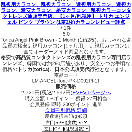
乱視用カラコン、乱視カラコン、遠視用カラコン、遠視カ
ラコン、激安カラコン、格安カラコン、乱視カラーコンタ
クトレンズ通販専門店、【1ヶ月/乱視用】 トリカ エンジ
ェル ピンク ブラウン (1箱2枚)カラコンレビュー評点
/ 1件
5.0
Torica Angel Pink Brown - 1 Month (1箱2枚)、おしゃれな高
品質の格安乱視用カラコン [1ヶ月用]。乱視用カラコンは
全てオーダーメイド商品となります。
格安で高品質コンタクトレンズの乱視用カラコン専門店ラ
ンレンズ
、韓国では約290店舗があり、安全かつお手頃な
価格の
トリカ(torica)、日本公式販売代行社
となります。
商品コード
LM-ANGEL-Toric-PK-D002PI-1T
販売価格
2,720
円
(税込2,992円)
EVEVTページへ
購入金額
1％ポイント 獲得
27円相当
会員登録 即時
200ポイント
進呈
会員割引価格
詳細
度数選択
※印は必須