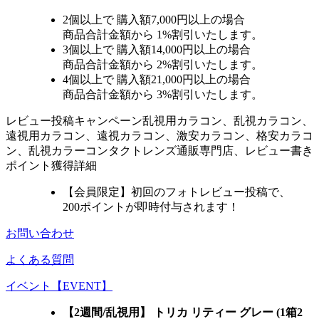
2個
以上で 購入額
7,000円以上
の場合
商品合計金額から
1%
割引いたします。
3個
以上で 購入額
14,000円以上
の場合
商品合計金額から
2%
割引いたします。
4個
以上で 購入額
21,000円以上
の場合
商品合計金額から
3%
割引いたします。
レビュー
投稿キャンペーン
乱視用カラコン、乱視カラコン、
遠視用カラコン、遠視カラコン、激安カラコン、格安カラコ
ン、乱視カラーコンタクトレンズ通販専門店、レビュー書き
ポイント獲得詳細
【会員限定】初回
のフォトレビュー投稿で、
200ポイント
が
即時
付与されます！
お問い合わせ
よくある質問
イベント【EVENT】
【2週間/乱視用】 トリカ リティー グレー (1箱2