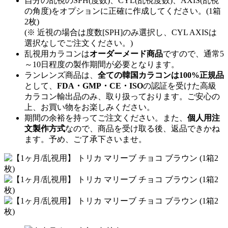
自分の乱視のSPH(度数)、CYL(乱視度数)、AXIS(乱視
の角度)をオプションに正確に作成してください。(1箱
2枚)
(※ 近視の場合は度数[SPH]のみ選択し、CYL AXISは
選択なしでご注文ください。)
乱視用カラコンは
オーダーメード商品
ですので、
通常5
～10日程度
の製作期間が必要となります。
ランレンズ商品は、
全ての韓国カラコンは100%正規品
として、
FDA・GMP・CE・ISO
の認証を受けた高級
カラコン輸出品のみ、取り扱っております。ご安心の
上、お買い物をお楽しみください。
期間の余裕を持ってご注文ください。また、
個人用注
文製作方式
なので、商品を受け取る後、返品できかね
ます。予め、ご了承下さいませ。