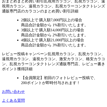
おまとめ
まとめ買い割引
乱視用カラコン、乱視カラコン、遠
視用カラコン、遠視カラコン、乱視カラーコンタクトレンズ
通販専門店のカラコンのまとめ買い割引詳細
2個
以上で 購入額
7,000円以上
の場合
商品合計金額から
1%
割引いたします。
3個
以上で 購入額
14,000円以上
の場合
商品合計金額から
2%
割引いたします。
4個
以上で 購入額
21,000円以上
の場合
商品合計金額から
3%
割引いたします。
レビュー
投稿キャンペーン
乱視用カラコン、乱視カラコン、
遠視用カラコン、遠視カラコン、激安カラコン、格安カラコ
ン、乱視カラーコンタクトレンズ通販専門店、レビュー書き
ポイント獲得詳細
【会員限定】初回
のフォトレビュー投稿で、
200ポイント
が
即時
付与されます！
お問い合わせ
よくある質問