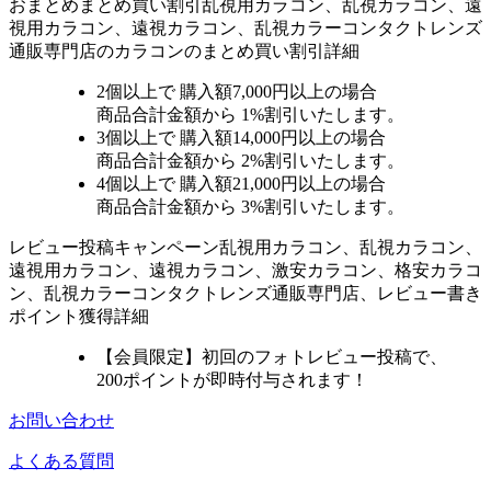
おまとめ
まとめ買い割引
乱視用カラコン、乱視カラコン、遠
視用カラコン、遠視カラコン、乱視カラーコンタクトレンズ
通販専門店のカラコンのまとめ買い割引詳細
2個
以上で 購入額
7,000円以上
の場合
商品合計金額から
1%
割引いたします。
3個
以上で 購入額
14,000円以上
の場合
商品合計金額から
2%
割引いたします。
4個
以上で 購入額
21,000円以上
の場合
商品合計金額から
3%
割引いたします。
レビュー
投稿キャンペーン
乱視用カラコン、乱視カラコン、
遠視用カラコン、遠視カラコン、激安カラコン、格安カラコ
ン、乱視カラーコンタクトレンズ通販専門店、レビュー書き
ポイント獲得詳細
【会員限定】初回
のフォトレビュー投稿で、
200ポイント
が
即時
付与されます！
お問い合わせ
よくある質問