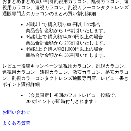
おまとめ
まとめ買い割引
乱視用カラコン、乱視カラコン、遠
視用カラコン、遠視カラコン、乱視カラーコンタクトレンズ
通販専門店のカラコンのまとめ買い割引詳細
2個
以上で 購入額
7,000円以上
の場合
商品合計金額から
1%
割引いたします。
3個
以上で 購入額
14,000円以上
の場合
商品合計金額から
2%
割引いたします。
4個
以上で 購入額
21,000円以上
の場合
商品合計金額から
3%
割引いたします。
レビュー
投稿キャンペーン
乱視用カラコン、乱視カラコン、
遠視用カラコン、遠視カラコン、激安カラコン、格安カラコ
ン、乱視カラーコンタクトレンズ通販専門店、レビュー書き
ポイント獲得詳細
【会員限定】初回
のフォトレビュー投稿で、
200ポイント
が
即時
付与されます！
お問い合わせ
よくある質問