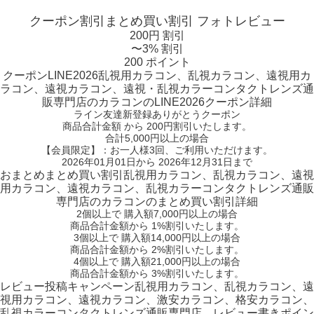
クーポン割引
まとめ買い割引
フォトレビュー
200円 割引
〜3% 割引
200 ポイント
クーポン
LINE2026
乱視用カラコン、乱視カラコン、遠視用カ
ラコン、遠視カラコン、遠視・乱視カラーコンタクトレンズ通
販専門店のカラコンのLINE2026クーポン詳細
ライン友達新登録ありがとうクーポン
商品合計金額 から 200円割引
いたします。
合計5,000円以上
の場合
【会員限定】：お一人様
3回
、ご利用いただけます。
2026年01月01日から 2026年12月31日まで
おまとめ
まとめ買い割引
乱視用カラコン、乱視カラコン、遠視
用カラコン、遠視カラコン、乱視カラーコンタクトレンズ通販
専門店のカラコンのまとめ買い割引詳細
2個
以上で 購入額
7,000円以上
の場合
商品合計金額から
1%
割引いたします。
3個
以上で 購入額
14,000円以上
の場合
商品合計金額から
2%
割引いたします。
4個
以上で 購入額
21,000円以上
の場合
商品合計金額から
3%
割引いたします。
レビュー
投稿キャンペーン
乱視用カラコン、乱視カラコン、遠
視用カラコン、遠視カラコン、激安カラコン、格安カラコン、
乱視カラーコンタクトレンズ通販専門店、レビュー書きポイン