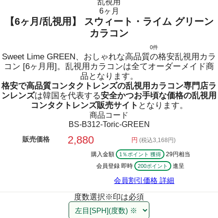
乱視用
6ヶ月
【6ヶ月/乱視用】 スウィート・ライム グリーン
カラコン
0件
Sweet Lime GREEN、おしゃれな高品質の格安乱視用カラ
コン [6ヶ月用]。乱視用カラコンは全てオーダーメイド商
品となります。
格安で高品質コンタクトレンズの乱視用カラコン専門店ラ
ンレンズ
は韓国を代表する
安全かつお手頃な価格の乱視用
コンタクトレンズ販売サイト
となります。
商品コード
BS-B312-Toric-GREEN
2,880
販売価格
円
(税込3,168円)
購入金額
29円相当
1％ポイント 獲得
会員登録 即時
進呈
200ポイント
会員割引価格
詳細
度数選択
※印は必須