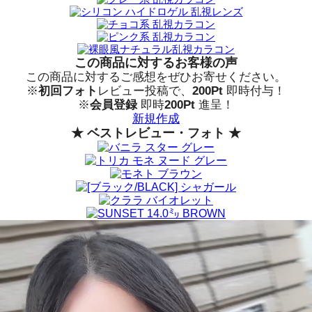
この商品に対するお客様の声
この商品に対するご感想をぜひお寄せください。
※
初回フォト
レビュー投稿で、
200Pt
即時付与！
※
会員登録
即時
200Pt
進呈！
新規作成
★ ベストレビュー・フォト ★