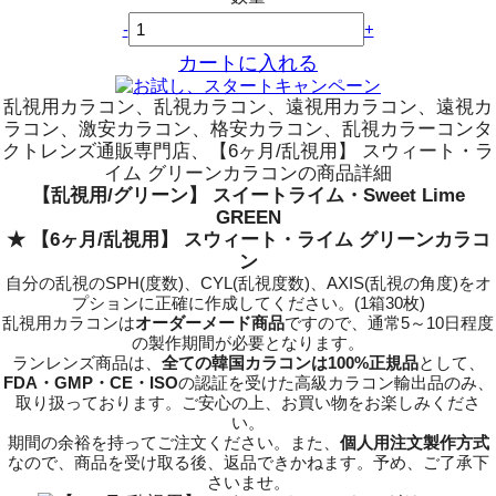
-
+
カートに入れる
乱視用カラコン、乱視カラコン、遠視用カラコン、遠視カ
ラコン、激安カラコン、格安カラコン、乱視カラーコンタ
クトレンズ通販専門店、【6ヶ月/乱視用】 スウィート・ラ
イム グリーンカラコンの商品詳細
【乱視用/グリーン】 スイートライム・Sweet Lime
GREEN
★ 【6ヶ月/乱視用】 スウィート・ライム グリーンカラコ
ン
自分の乱視のSPH(度数)、CYL(乱視度数)、AXIS(乱視の角度)をオ
プションに正確に作成してください。(1箱30枚)
乱視用カラコンは
オーダーメード商品
ですので、
通常5～10日程度
の製作期間が必要となります。
ランレンズ商品は、
全ての韓国カラコンは100%正規品
として、
FDA・GMP・CE・ISO
の認証を受けた高級カラコン輸出品のみ、
取り扱っております。ご安心の上、お買い物をお楽しみくださ
い。
期間の余裕を持ってご注文ください。また、
個人用注文製作方式
なので、商品を受け取る後、返品できかねます。予め、ご了承下
さいませ。