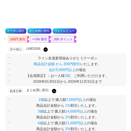
クーポン割引
まとめ買い割引
フォトレビュー
200円 割引
〜3% 割引
200 ポイント
LINE2026
クーポン
ライン友達新登録ありがとうクーポン
商品合計金額 から 200円割引
いたします。
合計5,000円以上
の場合
【会員限定】：お一人様
3回
、ご利用いただけます。
2026年01月01日から 2026年12月31日まで
まとめ買い割引
おまとめ
2個
以上で 購入額
7,000円以上
の場合
商品合計金額から
1%
割引いたします。
3個
以上で 購入額
14,000円以上
の場合
商品合計金額から
2%
割引いたします。
4個
以上で 購入額
21,000円以上
の場合
商品合計金額から
3%
割引いたします。