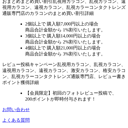
おまとめ
まとめ買い割引
乱視用カラコン、乱視カラコン、遠
視用カラコン、遠視カラコン、乱視カラーコンタクトレンズ
通販専門店のカラコンのまとめ買い割引詳細
2個
以上で 購入額
7,000円以上
の場合
商品合計金額から
1%
割引いたします。
3個
以上で 購入額
14,000円以上
の場合
商品合計金額から
2%
割引いたします。
4個
以上で 購入額
21,000円以上
の場合
商品合計金額から
3%
割引いたします。
レビュー
投稿キャンペーン
乱視用カラコン、乱視カラコン、
遠視用カラコン、遠視カラコン、激安カラコン、格安カラコ
ン、乱視カラーコンタクトレンズ通販専門店、レビュー書き
ポイント獲得詳細
【会員限定】初回
のフォトレビュー投稿で、
200ポイント
が
即時
付与されます！
お問い合わせ
よくある質問