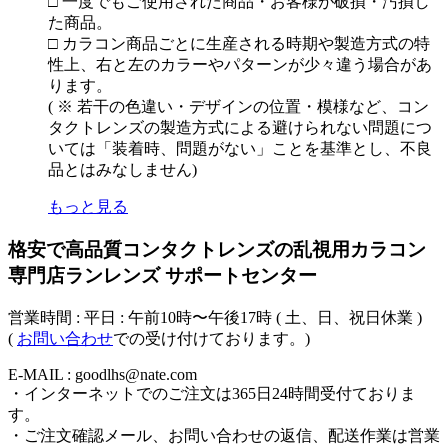
□ 一度でもご使用された商品・お客様が破損・汚損し
た商品。
□ カラコン商品ごとに生産される時期や製造方式の特
性上、右と左のカラーやパターンが少々違う場合があ
ります。
( ※ 若干の色違い・デザインの位置・模様など、コン
タクトレンズの製造方式による避けられない問題につ
いては「装着時、問題がない」ことを基準とし、不良
品とはみなしません)
もっと見る
格安で高品質コンタクトレンズの乱視用カラコン
専門店ランレンズ サポートセンター
営業時間 : 平日 : 午前10時〜午後17時 ( 土、日、祝日休業 )
(
お問い合わせ
での受け付けております。)
E-MAIL : goodlhs@nate.com
・インターネットでのご注文は365日24時間受付ておりま
す。
・ご注文確認メール、お問い合わせの返信、配送作業は営業