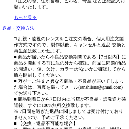
□ 注文の際、住所番地、ビル名、号室 など正確記入お
願いいたします。
もっと見る
返品・交換方法
□ 乱視・遠視のレンズをご注文の場合、個人用注文製
作方式ですので、製作以後、キャンセルと返品·交換と
再生産は致しかねます。
■ 商品が届いたら不良品交換期間である【7日以内】に
商品を開封する前に瓶の外から確認、商品に問題(商品
の間違い、傷、欠け、カラー)がないかご確認してから
瓶を開封してください。
■ 万が一ご注文と異なる商品・不良品が届いてしまっ
た場合は、写真を撮ってメール(ranshilens@gmail.com)
でお送り下さい。
■ 商品到着日から7日以内に当店が不良品・誤発送と確
認後、すぐに100%無料交換致します。
※ 7日間を過ぎた返品に関しましては受け付けており
ませんので、予めご了承ください。
■ 【交換・返品不可能な場合】