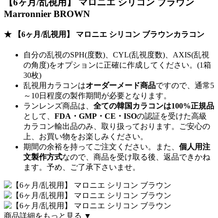
【6ヶ月/乱視用】 マロニエ シリコン ブラウン
Marronnier BROWN
★ 【6ヶ月/乱視用】 マロニエ シリコン ブラウンカラコン
自分の乱視のSPH(度数)、CYL(乱視度数)、AXIS(乱視
の角度)をオプションに正確に作成してください。(1箱
30枚)
乱視用カラコンは
オーダーメード商品
ですので、
通常5
～10日程度
の製作期間が必要となります。
ランレンズ商品は、
全ての韓国カラコンは100%正規品
として、
FDA・GMP・CE・ISO
の認証を受けた高級
カラコン輸出品のみ、取り扱っております。ご安心の
上、お買い物をお楽しみください。
期間の余裕を持ってご注文ください。また、
個人用注
文製作方式
なので、商品を受け取る後、返品できかね
ます。予め、ご了承下さいませ。
商品詳細をもっと見る ▼