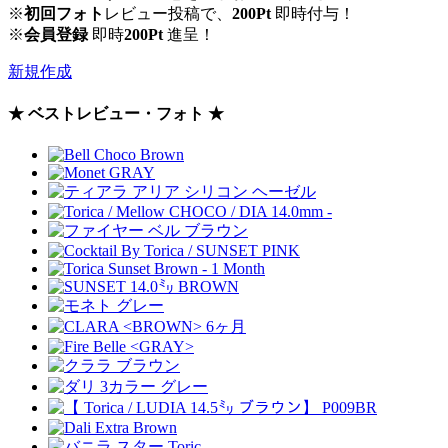
※
初回フォト
レビュー投稿で、
200Pt
即時付与！
※
会員登録
即時
200Pt
進呈！
新規作成
★ ベストレビュー・フォト ★