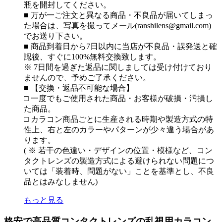
瓶を開封してください。
■ 万が一ご注文と異なる商品・不良品が届いてしまっ
た場合は、写真を撮ってメール(ranshilens@gmail.com)
でお送り下さい。
■ 商品到着日から7日以内に当店が不良品・誤発送と確
認後、すぐに100%無料交換致します。
※ 7日間を過ぎた返品に関しましては受け付けており
ませんので、予めご了承ください。
■ 【交換・返品不可能な場合】
□ 一度でもご使用された商品・お客様が破損・汚損し
た商品。
□ カラコン商品ごとに生産される時期や製造方式の特
性上、右と左のカラーやパターンが少々違う場合があ
ります。
( ※ 若干の色違い・デザインの位置・模様など、コン
タクトレンズの製造方式による避けられない問題につ
いては「装着時、問題がない」ことを基準とし、不良
品とはみなしません)
もっと見る
格安で高品質コンタクトレンズの乱視用カラコン