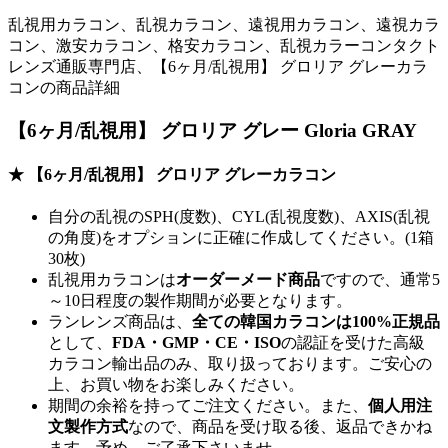
乱視用カラコン、乱視カラコン、遠視用カラコン、遠視カラ
コン、激安カラコン、格安カラコン、乱視カラーコンタクト
レンズ通販専門店、【6ヶ月/乱視用】 グロリア グレーカラ
コンの商品詳細
【6ヶ月/乱視用】 グロリア グレー Gloria GRAY
★ 【6ヶ月/乱視用】 グロリア グレーカラコン
自分の乱視のSPH(度数)、CYL(乱視度数)、AXIS(乱視
の角度)をオプションに正確に作成してください。(1箱
30枚)
乱視用カラコンは
オーダーメード商品
ですので、
通常5
～10日程度
の製作期間が必要となります。
ランレンズ商品は、
全ての韓国カラコンは100%正規品
として、
FDA・GMP・CE・ISO
の認証を受けた高級
カラコン輸出品のみ、取り扱っております。ご安心の
上、お買い物をお楽しみください。
期間の余裕を持ってご注文ください。また、
個人用注
文製作方式
なので、商品を受け取る後、返品できかね
ます。予め、ご了承下さいませ。