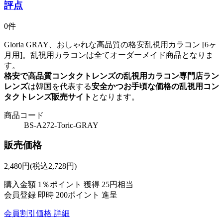
評点
0件
Gloria GRAY、おしゃれな高品質の格安乱視用カラコン [6ヶ
月用]。乱視用カラコンは全てオーダーメイド商品となりま
す。
格安で高品質コンタクトレンズの乱視用カラコン専門店ラン
レンズ
は韓国を代表する
安全かつお手頃な価格の乱視用コン
タクトレンズ販売サイト
となります。
商品コード
BS-A272-Toric-GRAY
販売価格
2,480
円
(税込2,728円)
購入金額
1％ポイント 獲得
25円相当
会員登録 即時
200ポイント
進呈
会員割引価格
詳細