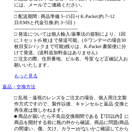
には、メールでご連絡ください。
-------------------------------------------
□ 配送期間 : 商品準備 5~15日+( K-Packet:約 7~12
日/EMSと代金引換:約 3~5日 )
-------------------------------------------
□ 発送については個人輸入/薬事法の規制により、1回
に 3 セット(6 枚)まで発送可能。(※ワンデーの場合30
枚目安2パックまで可能)残りは、K-Packet 書留便に分
けて発送。(送料追加料金はありません)
□ 注文の際、住所番地、ビル名、号室 など正確記入お
願いいたします。
もっと見る
返品・交換方法
□ 乱視・遠視のレンズをご注文の場合、個人用注文製
作方式ですので、製作以後、キャンセルと返品·交換と
再生産は致しかねます。
■ 商品が届いたら不良品交換期間である【7日以内】に
商品を開封する前に瓶の外から確認、商品に問題(商品
の間違い、傷、欠け、カラー)がないかご確認してから