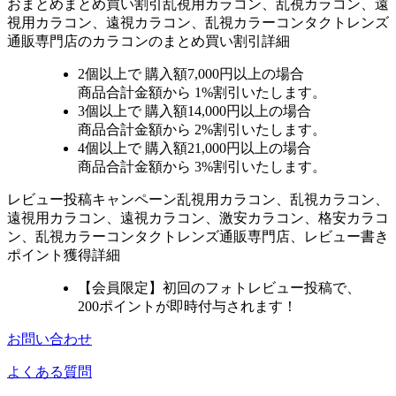
おまとめ
まとめ買い割引
乱視用カラコン、乱視カラコン、遠
視用カラコン、遠視カラコン、乱視カラーコンタクトレンズ
通販専門店のカラコンのまとめ買い割引詳細
2個
以上で 購入額
7,000円以上
の場合
商品合計金額から
1%
割引いたします。
3個
以上で 購入額
14,000円以上
の場合
商品合計金額から
2%
割引いたします。
4個
以上で 購入額
21,000円以上
の場合
商品合計金額から
3%
割引いたします。
レビュー
投稿キャンペーン
乱視用カラコン、乱視カラコン、
遠視用カラコン、遠視カラコン、激安カラコン、格安カラコ
ン、乱視カラーコンタクトレンズ通販専門店、レビュー書き
ポイント獲得詳細
【会員限定】初回
のフォトレビュー投稿で、
200ポイント
が
即時
付与されます！
お問い合わせ
よくある質問