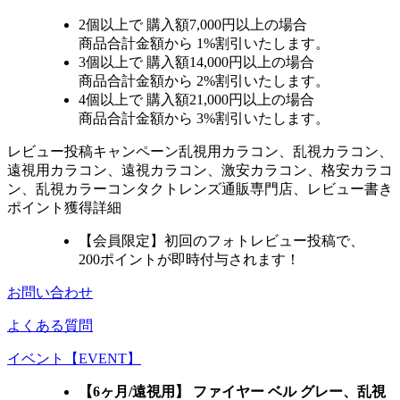
2個
以上で 購入額
7,000円以上
の場合
商品合計金額から
1%
割引いたします。
3個
以上で 購入額
14,000円以上
の場合
商品合計金額から
2%
割引いたします。
4個
以上で 購入額
21,000円以上
の場合
商品合計金額から
3%
割引いたします。
レビュー
投稿キャンペーン
乱視用カラコン、乱視カラコン、
遠視用カラコン、遠視カラコン、激安カラコン、格安カラコ
ン、乱視カラーコンタクトレンズ通販専門店、レビュー書き
ポイント獲得詳細
【会員限定】初回
のフォトレビュー投稿で、
200ポイント
が
即時
付与されます！
お問い合わせ
よくある質問
イベント【EVENT】
【6ヶ月/遠視用】 ファイヤー ベル グレー、乱視