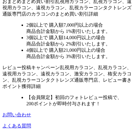
おまとめ
まとめ買い割引
乱視用カラコン、乱視カラコン、遠
視用カラコン、遠視カラコン、乱視カラーコンタクトレンズ
通販専門店のカラコンのまとめ買い割引詳細
2個
以上で 購入額
7,000円以上
の場合
商品合計金額から
1%
割引いたします。
3個
以上で 購入額
14,000円以上
の場合
商品合計金額から
2%
割引いたします。
4個
以上で 購入額
21,000円以上
の場合
商品合計金額から
3%
割引いたします。
レビュー
投稿キャンペーン
乱視用カラコン、乱視カラコン、
遠視用カラコン、遠視カラコン、激安カラコン、格安カラコ
ン、乱視カラーコンタクトレンズ通販専門店、レビュー書き
ポイント獲得詳細
【会員限定】初回
のフォトレビュー投稿で、
200ポイント
が
即時
付与されます！
お問い合わせ
よくある質問