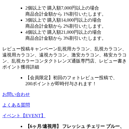
2個
以上で 購入額
7,000円以上
の場合
商品合計金額から
1%
割引いたします。
3個
以上で 購入額
14,000円以上
の場合
商品合計金額から
2%
割引いたします。
4個
以上で 購入額
21,000円以上
の場合
商品合計金額から
3%
割引いたします。
レビュー
投稿キャンペーン
乱視用カラコン、乱視カラコン、
遠視用カラコン、遠視カラコン、激安カラコン、格安カラコ
ン、乱視カラーコンタクトレンズ通販専門店、レビュー書き
ポイント獲得詳細
【会員限定】初回
のフォトレビュー投稿で、
200ポイント
が
即時
付与されます！
お問い合わせ
よくある質問
イベント【EVENT】
【6ヶ月/遠視用】 フレッシュ チェリー ブルー、