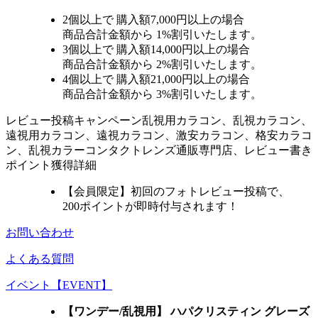
2個
以上で 購入額
7,000円以上
の場合
商品合計金額から
1%
割引いたします。
3個
以上で 購入額
14,000円以上
の場合
商品合計金額から
2%
割引いたします。
4個
以上で 購入額
21,000円以上
の場合
商品合計金額から
3%
割引いたします。
レビュー
投稿キャンペーン
乱視用カラコン、乱視カラコン、
遠視用カラコン、遠視カラコン、激安カラコン、格安カラコ
ン、乱視カラーコンタクトレンズ通販専門店、レビュー書き
ポイント獲得詳細
【会員限定】初回
のフォトレビュー投稿で、
200ポイント
が
即時
付与されます！
お問い合わせ
よくある質問
イベント【EVENT】
【ワンデー/乱視用】 ハパクリスティン グレーズ