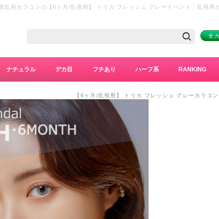
乱視カラコンの【6ヶ月/乱視用】 トリカ フレッシュ グレーイベント、乱視
タクト通販
全
ナチュラル
デカ目
フチあり
ハーフ系
RANKING
【6ヶ月/乱視用】 トリカ フレッシュ グレーカラコ