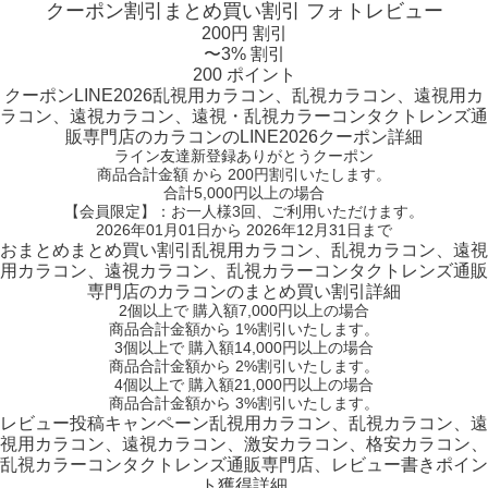
クーポン割引
まとめ買い割引
フォトレビュー
200円 割引
〜3% 割引
200 ポイント
クーポン
LINE2026
乱視用カラコン、乱視カラコン、遠視用カ
ラコン、遠視カラコン、遠視・乱視カラーコンタクトレンズ通
販専門店のカラコンのLINE2026クーポン詳細
ライン友達新登録ありがとうクーポン
商品合計金額 から 200円割引
いたします。
合計5,000円以上
の場合
【会員限定】：お一人様
3回
、ご利用いただけます。
2026年01月01日から 2026年12月31日まで
おまとめ
まとめ買い割引
乱視用カラコン、乱視カラコン、遠視
用カラコン、遠視カラコン、乱視カラーコンタクトレンズ通販
専門店のカラコンのまとめ買い割引詳細
2個
以上で 購入額
7,000円以上
の場合
商品合計金額から
1%
割引いたします。
3個
以上で 購入額
14,000円以上
の場合
商品合計金額から
2%
割引いたします。
4個
以上で 購入額
21,000円以上
の場合
商品合計金額から
3%
割引いたします。
レビュー
投稿キャンペーン
乱視用カラコン、乱視カラコン、遠
視用カラコン、遠視カラコン、激安カラコン、格安カラコン、
乱視カラーコンタクトレンズ通販専門店、レビュー書きポイン
ト獲得詳細