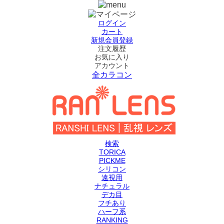
ログイン
カート
新規会員登録
注文履歴
お気に入り
アカウント
全カラコン
検索
TORICA
PICKME
シリコン
遠視用
ナチュラル
デカ目
フチあり
ハーフ系
RANKING