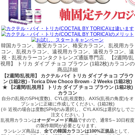
韓国カラコン、激安カラコン、格安カラコン、乱視用カラ
コン、乱視カラコン、遠視用カラコン、遠視カラコン、遠
視・乱視カラーコンタクトレンズ通販専門店、【2週間/乱
視用】 トリカ ダイブ チョコ ブラウン (1箱2枚)カラコンの
商品詳細
【2週間/乱視用】 カクテル バイ トリカ ダイブ チョコ ブラウ
ン (1箱2枚) - Torica Dive Choco Brown - 2 Weeks (1箱2枚)
★ 【2週間/乱視用】 トリカ ダイブ チョコ ブラウン (1箱2枚)
カラコン
自分の乱視のSPH(度数)、CYL(乱視度数)、AXIS(乱視の角度)をオ
プションに正確に作成してください。(1箱2枚)
(※ 近視の場合は度数[SPH]のみ選択し、CYL AXISは選択なしでご
注文ください。)
乱視用カラコンは
オーダーメード商品
ですので、
通常5～10日程度
の製作期間が必要となります。
ランレンズ商品は、
全ての韓国カラコンは100%正規品
として、