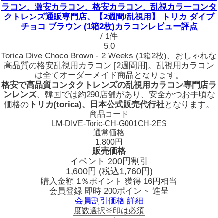
ラコン、激安カラコン、格安カラコン、乱視カラーコンタ
クトレンズ通販専門店、【2週間/乱視用】 トリカ ダイブ
チョコ ブラウン (1箱2枚)カラコンレビュー評点
/ 1件
5.0
Torica Dive Choco Brown - 2 Weeks (1箱2枚)、おしゃれな
高品質の格安乱視用カラコン [2週間用]。乱視用カラコン
は全てオーダーメイド商品となります。
格安で高品質コンタクトレンズの乱視用カラコン専門店ラ
ンレンズ
、韓国では約290店舗があり、安全かつお手頃な
価格の
トリカ(torica)、日本公式販売代行社
となります。
商品コード
LM-DIVE-Toric-CH-G001CH-2ES
通常価格
1,800円
販売価格
イベント 200円割引
1,600
円
(税込1,760円)
購入金額
1％ポイント 獲得
16円相当
会員登録 即時
200ポイント
進呈
会員割引価格
詳細
度数選択
※印は必須